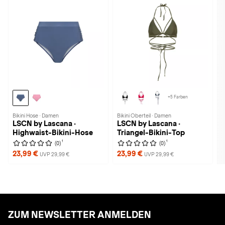
+5 Farben
Bikini Hose · Damen
Bikini Oberteil · Damen
LSCN by Lascana ·
LSCN by Lascana ·
Highwaist-Bikini-Hose
Triangel-Bikini-Top
1
1
(0)
(0)
23,99 €
23,99 €
UVP 29,99 €
UVP 29,99 €
ZUM NEWSLETTER ANMELDEN