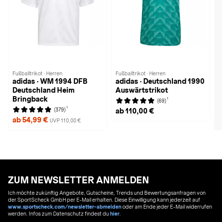
Fußballtrikot · Herren
Fußballtrikot · Herren
adidas · WM 1994 DFB
adidas · Deutschland 1990
Deutschland Heim
Auswärtstrikot
Bringback
1
(69)
1
(379)
ab 110,00 €
ab 54,99 €
UVP 110,00 €
ZUM NEWSLETTER ANMELDEN
Ich möchte zukünftig Angebote, Gutscheine, Trends und Bewertungsanfragen von
der SportScheck GmbH per E-Mail erhalten. Diese Einwilligung kann jederzeit auf
www.sportscheck.com/newsletter-abmelden
oder am Ende jeder E-Mail widerrufen
werden. Infos zum Datenschutz findest du
hier
.