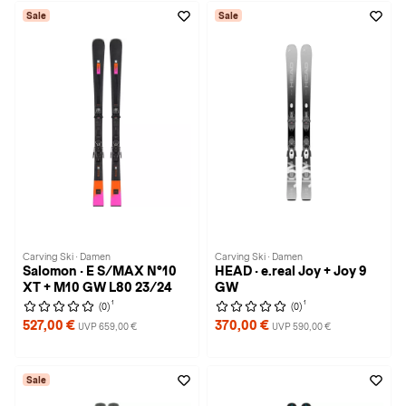
Sale
Sale
Carving Ski · Damen
Carving Ski · Damen
Salomon · E S/MAX N°10
HEAD · e.real Joy + Joy 9
XT + M10 GW L80 23/24
GW
1
1
(0)
(0)
527,00 €
370,00 €
UVP 659,00 €
UVP 590,00 €
Sale