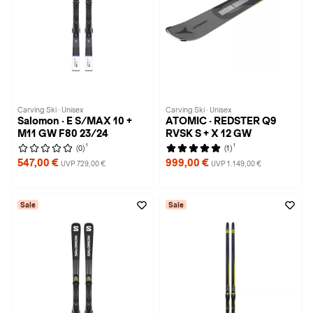
Carving Ski · Unisex
Carving Ski · Unisex
Salomon · E S/MAX 10 +
ATOMIC · REDSTER Q9
M11 GW F80 23/24
RVSK S + X 12 GW
1
1
(0)
(1)
547,00 €
999,00 €
UVP 729,00 €
UVP 1.149,00 €
Sale
Sale