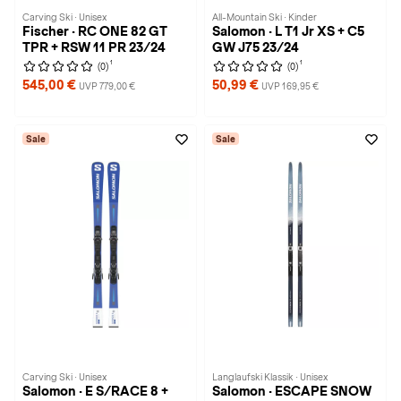
Carving Ski · Unisex
All-Mountain Ski · Kinder
Fischer · RC ONE 82 GT
Salomon · L T1 Jr XS + C5
TPR + RSW 11 PR 23/24
GW J75 23/24
1
1
(0)
(0)
545,00 €
50,99 €
UVP 779,00 €
UVP 169,95 €
Sale
Sale
Carving Ski · Unisex
Langlaufski Klassik · Unisex
Salomon · E S/RACE 8 +
Salomon · ESCAPE SNOW