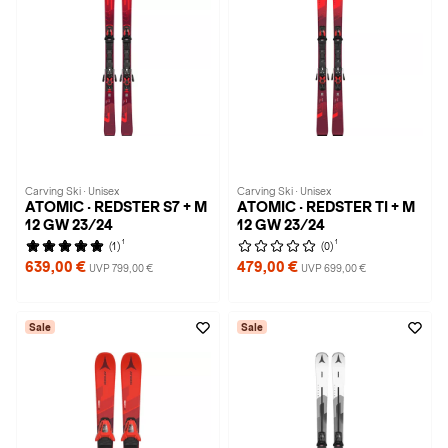
Carving Ski · Unisex
Carving Ski · Unisex
ATOMIC · REDSTER S7 + M
ATOMIC · REDSTER TI + M
12 GW 23/24
12 GW 23/24
1
1
(1)
(0)
639,00 €
479,00 €
UVP 799,00 €
UVP 699,00 €
Sale
Sale