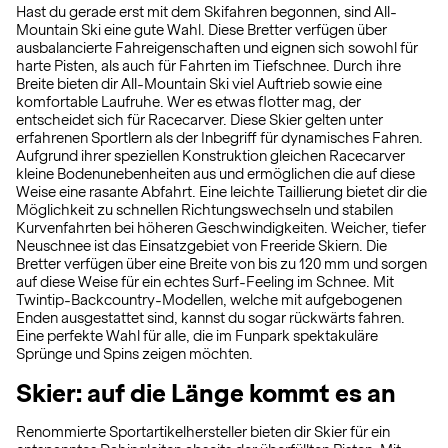
Hast du gerade erst mit dem Skifahren begonnen, sind All-
Mountain Ski eine gute Wahl. Diese Bretter verfügen über
ausbalancierte Fahreigenschaften und eignen sich sowohl für
harte Pisten, als auch für Fahrten im Tiefschnee. Durch ihre
Breite bieten dir All-Mountain Ski viel Auftrieb sowie eine
komfortable Laufruhe. Wer es etwas flotter mag, der
entscheidet sich für Racecarver. Diese Skier gelten unter
erfahrenen Sportlern als der Inbegriff für dynamisches Fahren.
Aufgrund ihrer speziellen Konstruktion gleichen Racecarver
kleine Bodenunebenheiten aus und ermöglichen die auf diese
Weise eine rasante Abfahrt. Eine leichte Taillierung bietet dir die
Möglichkeit zu schnellen Richtungswechseln und stabilen
Kurvenfahrten bei höheren Geschwindigkeiten. Weicher, tiefer
Neuschnee ist das Einsatzgebiet von Freeride Skiern. Die
Bretter verfügen über eine Breite von bis zu 120 mm und sorgen
auf diese Weise für ein echtes Surf-Feeling im Schnee. Mit
Twintip-Backcountry-Modellen, welche mit aufgebogenen
Enden ausgestattet sind, kannst du sogar rückwärts fahren.
Eine perfekte Wahl für alle, die im Funpark spektakuläre
Sprünge und Spins zeigen möchten.
Skier: auf die Länge kommt es an
Renommierte Sportartikelhersteller bieten dir Skier für ein