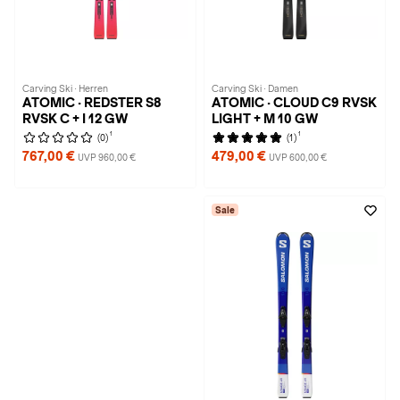
Carving Ski · Herren
Carving Ski · Damen
ATOMIC · REDSTER S8
ATOMIC · CLOUD C9 RVSK
RVSK C + I 12 GW
LIGHT + M 10 GW
1
1
(0)
(1)
767,00 €
479,00 €
UVP 960,00 €
UVP 600,00 €
Sale