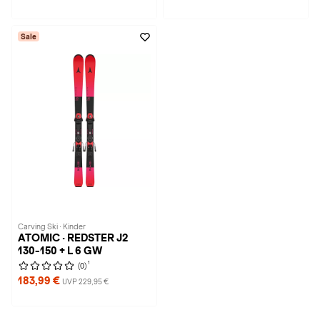
Sale
Carving Ski · Kinder
ATOMIC · REDSTER J2
130-150 + L 6 GW
1
(0)
183,99 €
UVP 229,95 €