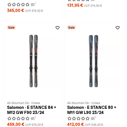
1
(0)
131,95 €
UVP 219,95 €
345,00 €
UVP 479,00 €
Sale
Sale
All-Mountain Ski · Unisex
All-Mountain Ski · Unisex
Salomon · E STANCE 84 +
Salomon · E STANCE 80 +
M12 GW F90 23/24
M11 GW L90 23/24
1
1
(0)
(0)
459,00 €
412,00 €
UVP 679,00 €
UVP 549,00 €