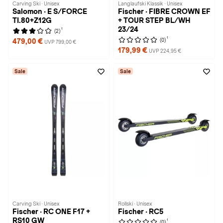
Carving Ski · Unisex
Langlaufski Klassik · Unisex
Salomon · E S/FORCE
Fischer · FIBRE CROWN EF
TI.80+Z12G
+ TOUR STEP BL/WH
23/24
1
(2)
1
(0)
479,00 €
UVP 799,00 €
179,99 €
UVP 224,95 €
Sale
Sale
Carving Ski · Unisex
Rollski · Unisex
Fischer · RC ONE F17 +
Fischer · RC5
RS10 GW
1
(0)