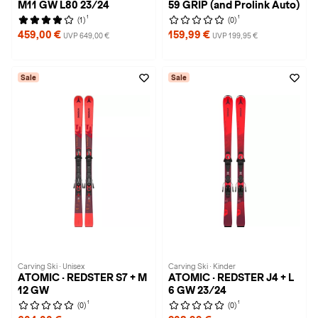
M11 GW L80 23/24
59 GRIP (and Prolink Auto)
1
1
(1)
(0)
459,00 €
159,99 €
UVP 649,00 €
UVP 199,95 €
Sale
Sale
Carving Ski · Unisex
Carving Ski · Kinder
ATOMIC · REDSTER S7 + M
ATOMIC · REDSTER J4 + L
12 GW
6 GW 23/24
1
1
(0)
(0)