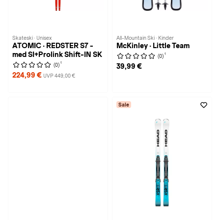
Skateski · Unisex
All-Mountain Ski · Kinder
ATOMIC · REDSTER S7 -
McKinley · Little Team
med SI+Prolink Shift-IN SK
1
(0)
1
(0)
39,99 €
224,99 €
UVP 449,00 €
Sale