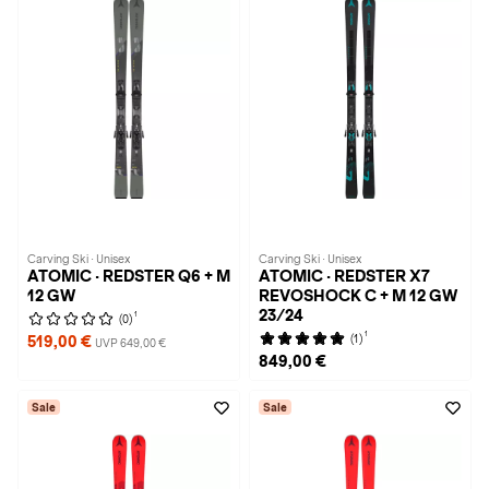
Carving Ski · Unisex
Carving Ski · Unisex
ATOMIC · REDSTER Q6 + M
ATOMIC · REDSTER X7
12 GW
REVOSHOCK C + M 12 GW
23/24
1
(0)
1
(1)
519,00 €
UVP 649,00 €
849,00 €
Sale
Sale