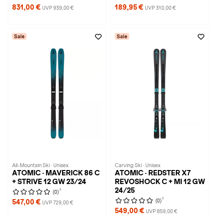
831,00 €
189,95 €
UVP 939,00 €
UVP 310,00 €
Sale
Sale
All-Mountain Ski · Unisex
Carving Ski · Unisex
ATOMIC · MAVERICK 86 C
ATOMIC · REDSTER X7
+ STRIVE 12 GW 23/24
REVOSHOCK C + MI 12 GW
24/25
1
(0)
1
(0)
547,00 €
UVP 729,00 €
549,00 €
UVP 859,00 €