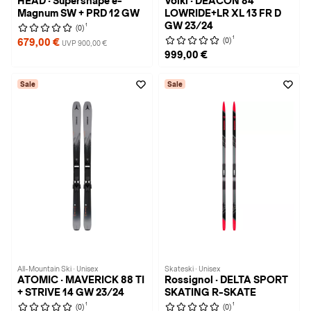
HEAD · Supershape e-
Völkl · DEACON 84
Magnum SW + PRD 12 GW
LOWRIDE+LR XL 13 FR D
GW 23/24
1
(0)
1
(0)
679,00 €
UVP 900,00 €
999,00 €
Sale
Sale
All-Mountain Ski · Unisex
Skateski · Unisex
ATOMIC · MAVERICK 88 TI
Rossignol · DELTA SPORT
+ STRIVE 14 GW 23/24
SKATING R-SKATE
1
1
(0)
(0)