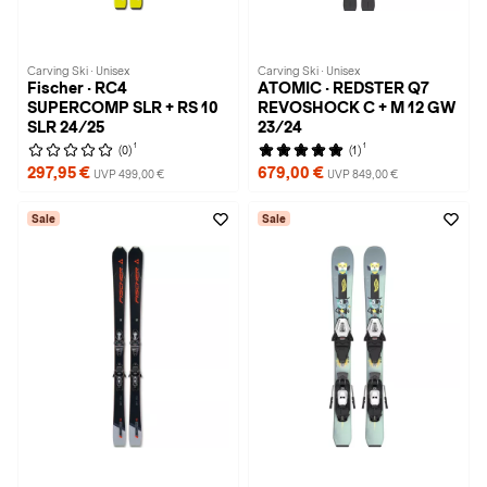
Carving Ski · Unisex
Carving Ski · Unisex
Fischer · RC4
ATOMIC · REDSTER Q7
SUPERCOMP SLR + RS 10
REVOSHOCK C + M 12 GW
SLR 24/25
23/24
1
1
(0)
(1)
297,95 €
679,00 €
UVP 499,00 €
UVP 849,00 €
Sale
Sale