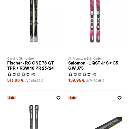
Carving Ski · Unisex
All-Mountain Ski · Kinder
Fischer · RC ONE 78 GT
Salomon · L QST Jr S + C5
TPR + RSW 10 PR 23/24
GW J75
1
1
(0)
(0)
511,00 €
159,95 €
UVP 679,00 €
UVP 199,95 €
Sale
Sale