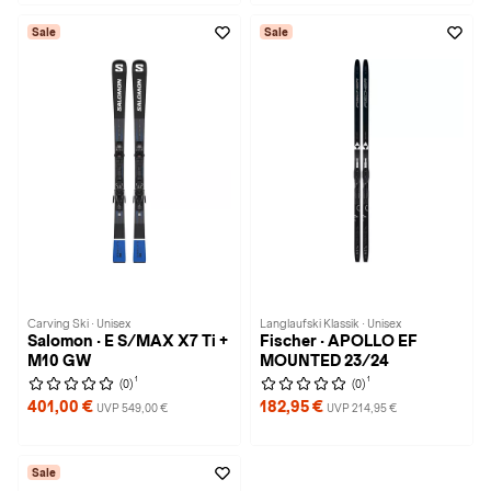
Sale
Sale
Carving Ski · Unisex
Langlaufski Klassik · Unisex
Salomon · E S/MAX X7 Ti +
Fischer · APOLLO EF
M10 GW
MOUNTED 23/24
1
1
(0)
(0)
401,00 €
182,95 €
UVP 549,00 €
UVP 214,95 €
Sale