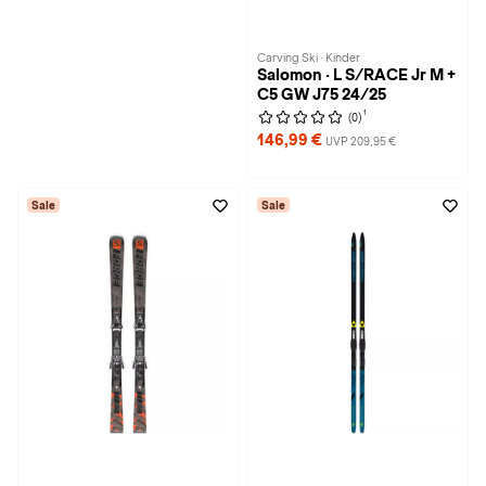
Carving Ski · Kinder
Salomon · L S/RACE Jr M +
C5 GW J75 24/25
1
(0)
146,99 €
UVP 209,95 €
Sale
Sale