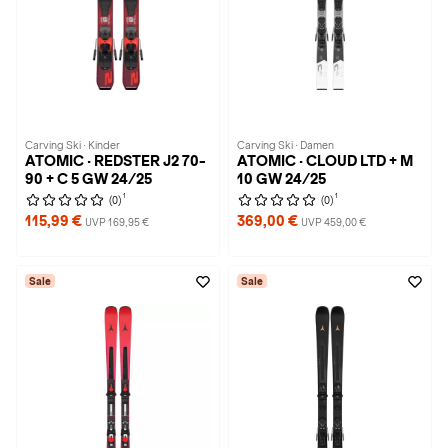
Carving Ski · Kinder
Carving Ski · Damen
ATOMIC · REDSTER J2 70-
ATOMIC · CLOUD LTD + M
90 + C 5 GW 24/25
10 GW 24/25
1
1
(0)
(0)
115,99 €
369,00 €
UVP 169,95 €
UVP 459,00 €
Sale
Sale