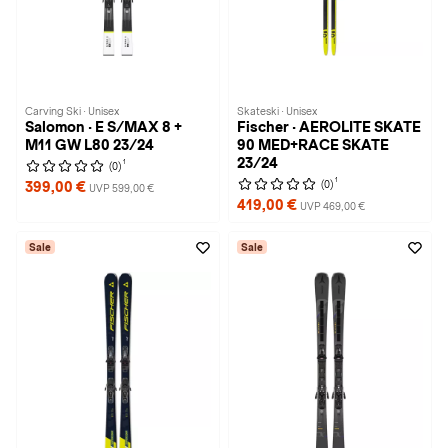
Carving Ski · Unisex
Skateski · Unisex
Salomon · E S/MAX 8 +
Fischer · AEROLITE SKATE
M11 GW L80 23/24
90 MED+RACE SKATE
23/24
1
(0)
1
(0)
399,00 €
UVP 599,00 €
419,00 €
UVP 469,00 €
Sale
Sale