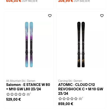
604,00 €
208,99 €
UVP 749,00 €
UVP 349,00 €
All-Mountain Ski · Damen
Carving Ski · Damen
Salomon · E STANCE W 80
ATOMIC · CLOUD C12
+ M10 GW L80 23/24
REVOSHOCK C + M 10 GW
23/24
1
(0)
1
(0)
529,00 €
859,00 €