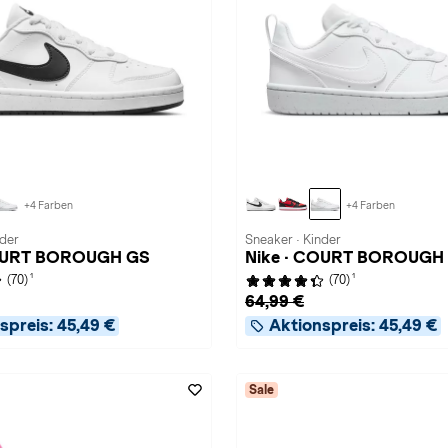
+4 Farben
+4 Farben
nder
Sneaker · Kinder
COURT BOROUGH GS
Nike · COURT BOROUGH
1
1
(70)
(70)
64,99 €
spreis:
45,49 €
Aktionspreis:
45,49 €
Sale