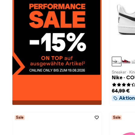
Sneaker · Ki
Nike · 
64,99 €
Aktion
Sale
Sale