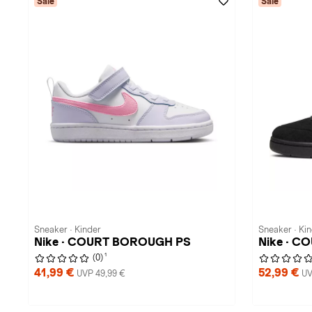
Sale
Sale
Sneaker · Kinder
Sneaker · Ki
Nike · COURT BOROUGH PS
Nike · 
1
(0)
41,99 €
52,99 €
UVP 49,99 €
UV