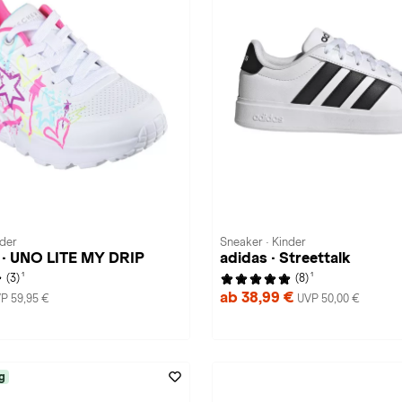
nder
Sneaker · Kinder
 · UNO LITE MY DRIP
adidas · Streettalk
1
1
(3)
(8)
ab 38,99 €
P 59,95 €
UVP 50,00 €
g