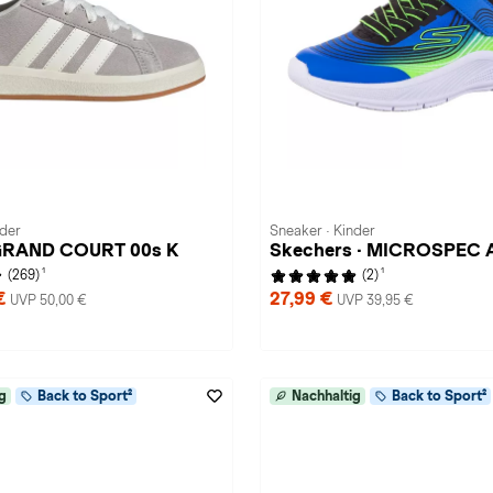
nder
Sneaker · Kinder
 GRAND COURT 00s K
Skechers · MICROSPEC
1
1
(269)
(2)
 €
27,99 €
UVP 50,00 €
UVP 39,95 €
g
Back to Sport²
Nachhaltig
Back to Sport²