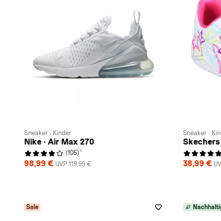
Sneaker · Kinder
Sneaker · Ki
Nike · Air Max 270
Skechers
1
(105)
98,99 €
38,99 €
UVP 119,99 €
UV
Sale
Nachhalti