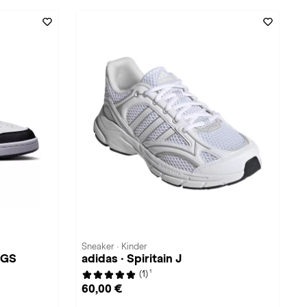
Sneaker · Kinder
 GS
adidas · Spiritain J
1
(1)
60,00 €