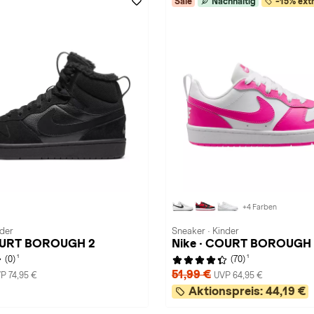
Sale
Nachhaltig
-15% extr
+4 Farben
nder
Sneaker · Kinder
COURT BOROUGH 2
Nike · COURT BOROUGH
1
1
(0)
(70)
51,99 €
P 74,95 €
UVP 64,95 €
Aktionspreis:
44,19 €