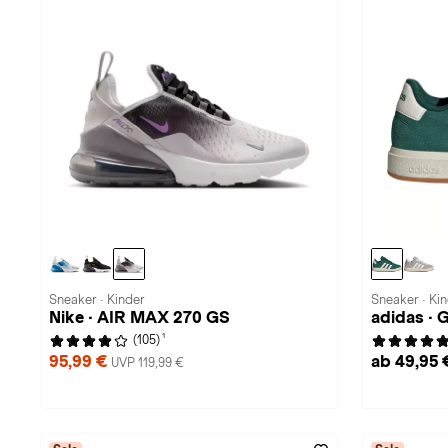
Sneaker · Kinder
Sneaker · Ki
Nike · AIR MAX 270 GS
adidas ·
1
(105)
95,99 €
ab 49,95 
UVP 119,99 €