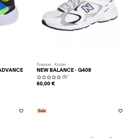
Sneaker · Kinder
 ADVANCE
NEW BALANCE · G408
1
(0)
60,00 €
Sale