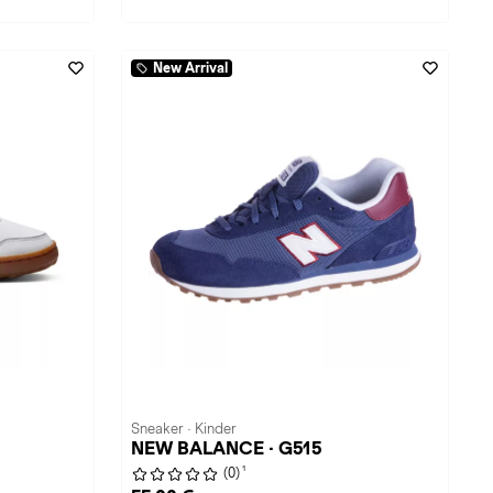
New Arrival
Sneaker · Kinder
NEW BALANCE · G515
1
(0)