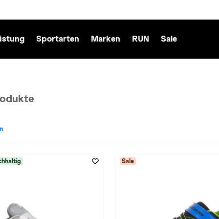
üstung
Sportarten
Marken
RUN
Sale
rodukte
en
cht: Kinder entfernen
hhaltig
Sale