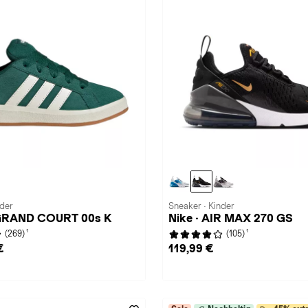
nder
Sneaker · Kinder
 GRAND COURT 00s K
Nike · AIR MAX 270 GS
1
1
(269)
(105)
€
119,99 €