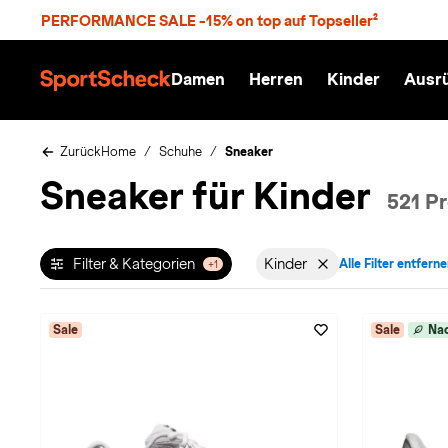
S
PERFORMANCE SALE -15% on top auf Topseller²
p
r
n
Damen
Herren
Kinder
Ausr
g
S
e
p
z
o
u
r
Zurück
Home
Schuhe
Sneaker
m
t
Sneaker für Kinder
H
S
521 P
a
c
u
h
p
e
t
c
Filter & Kategorien
Kinder
Alle Filter entfern
+1
Filter aktiv für Geschle
k
n
h
a
Sale
Sale
Nac
t