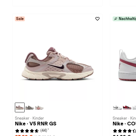
Sale
Nachhalti
Sneaker · Kinder
Sneaker · Ki
Nike · V5 RNR GS
Nike · 
1
(44)