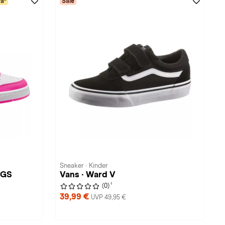
a²
Sale
Sneaker · Kinder
 GS
Vans · Ward V
1
(0)
39,99 €
UVP 49,95 €