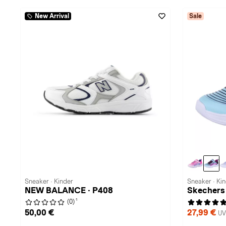
New Arrival
Sale
Sneaker · Kinder
Sneaker · Ki
NEW BALANCE · P408
Skecher
1
(0)
50,00 €
27,99 €
UV