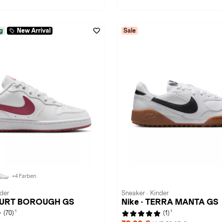
g
New Arrival
Sale
+4 Farben
nder
Sneaker · Kinder
COURT BOROUGH GS
Nike · TERRA MANTA GS
1
1
(70)
(1)