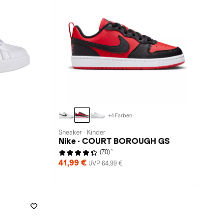
+4 Farben
Sneaker · Kinder
Nike · COURT BOROUGH GS
1
(70)
41,99 €
UVP 64,99 €