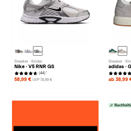
Sneaker · Kinder
Sneaker · Ki
Nike · V5 RNR GS
adidas ·
1
(44)
58,99 €
ab 38,99
UVP 74,99 €
Nachhalti