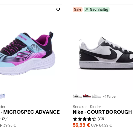
Sale
Nachhaltig
+4 Farben
nder
Sneaker · Kinder
s · MICROSPEC ADVANCE
Nike · COURT BOROUGH
1
1
(2)
(70)
56,99 €
P 39,95 €
UVP 64,99 €