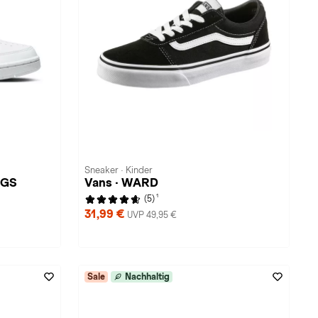
Sneaker · Kinder
 GS
Vans · WARD
1
(5)
31,99 €
UVP 49,95 €
Sale
Nachhaltig