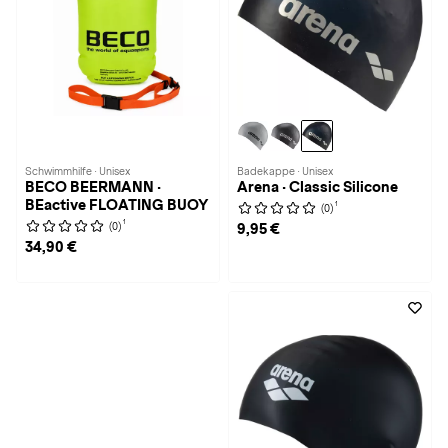
Schwimmhilfe · Unisex
Badekappe · Unisex
BECO BEERMANN ·
Arena · Classic Silicone
BEactive FLOATING BUOY
1
(0)
1
(0)
9,95 €
34,90 €