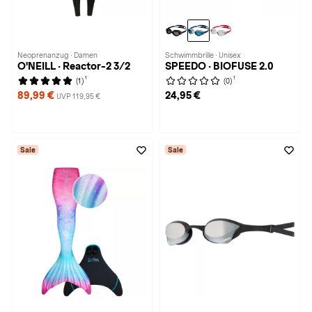
Neoprenanzug · Damen
Schwimmbrille · Unisex
O'NEILL · Reactor-2 3/2
SPEEDO · BIOFUSE 2.0
1
1
(1)
(0)
89,99 €
24,95 €
UVP 119,95 €
Sale
Sale