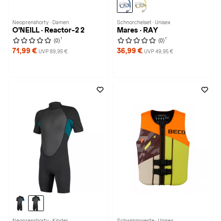
Neoprenshorty · Damen
Schnorchelset · Unisex
O'NEILL · Reactor-2 2
Mares · RAY
1
1
(0)
(0)
71,99 €
36,99 €
UVP 89,95 €
UVP 49,95 €
Neoprenshorty · Kinder
Schwimmweste · Unisex