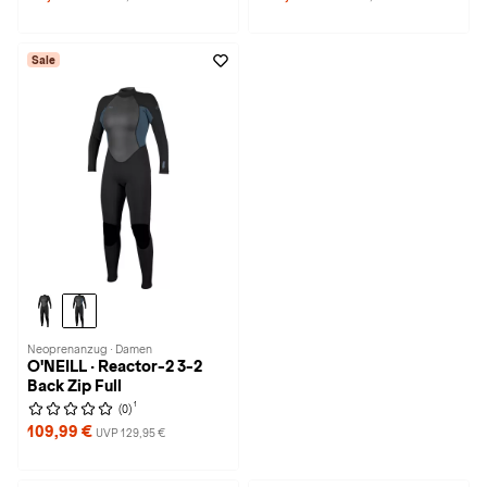
Sale
Neoprenanzug · Damen
O'NEILL · Reactor-2 3-2
Back Zip Full
1
(0)
109,99 €
UVP 129,95 €