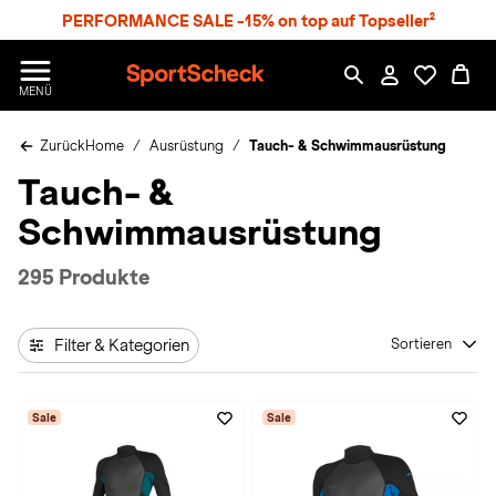
S
PERFORMANCE SALE -15% on top auf Topseller²
p
r
n
S
MENÜ
g
p
e
o
z
Zurück
Home
Ausrüstung
Tauch- & Schwimmausrüstung
r
u
t
Tauch- &
m
S
H
c
Schwimmausrüstung
a
h
u
e
p
c
295 Produkte
t
k
n
h
Filter & Kategorien
Sortieren
a
t
Sale
Sale