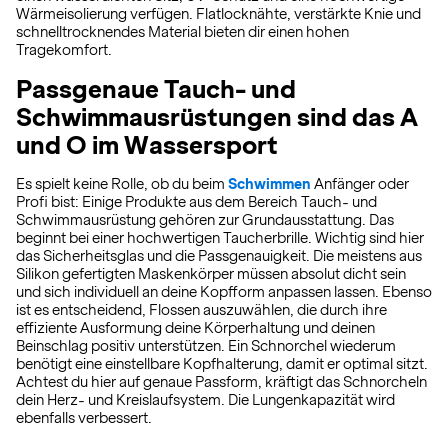
Wärmeisolierung verfügen. Flatlocknähte, verstärkte Knie und
schnelltrocknendes Material bieten dir einen hohen
Tragekomfort.
Passgenaue Tauch- und
Schwimmausrüstungen sind das A
und O im Wassersport
Es spielt keine Rolle, ob du beim
Schwimmen
Anfänger oder
Profi bist: Einige Produkte aus dem Bereich Tauch- und
Schwimmausrüstung gehören zur Grundausstattung. Das
beginnt bei einer hochwertigen Taucherbrille. Wichtig sind hier
das Sicherheitsglas und die Passgenauigkeit. Die meistens aus
Silikon gefertigten Maskenkörper müssen absolut dicht sein
und sich individuell an deine Kopfform anpassen lassen. Ebenso
ist es entscheidend, Flossen auszuwählen, die durch ihre
effiziente Ausformung deine Körperhaltung und deinen
Beinschlag positiv unterstützen. Ein Schnorchel wiederum
benötigt eine einstellbare Kopfhalterung, damit er optimal sitzt.
Achtest du hier auf genaue Passform, kräftigt das Schnorcheln
dein Herz- und Kreislaufsystem. Die Lungenkapazität wird
ebenfalls verbessert.