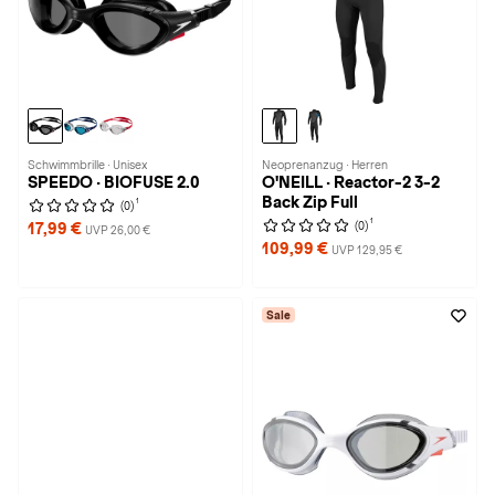
Schwimmbrille · Unisex
Neoprenanzug · Herren
SPEEDO · BIOFUSE 2.0
O'NEILL · Reactor-2 3-2
Back Zip Full
1
(0)
1
(0)
17,99 €
UVP 26,00 €
109,99 €
UVP 129,95 €
Sale