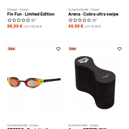
Flossen · Kinder
Schwimmbrille · Unisex
Fin Fun · Limited Edition
Arena · Cobra ultra swipe
1
1
(0)
(0)
98,99 €
49,99 €
UVP 109,90 €
UVP 74,95 €
Sale
Sale
Schwimmbrille · Unisex
Schwimmhilfe · Unisex