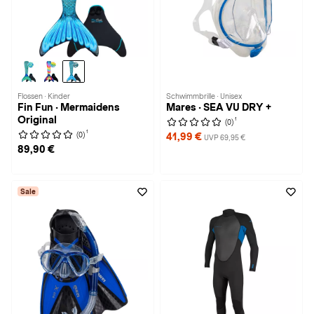
Flossen · Kinder
Schwimmbrille · Unisex
Fin Fun · Mermaidens
Mares · SEA VU DRY +
Original
1
(0)
1
(0)
41,99 €
UVP 69,95 €
89,90 €
Sale