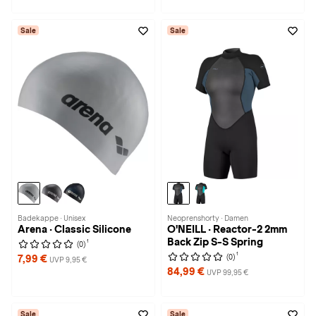
Sale
Sale
Badekappe · Unisex
Neoprenshorty · Damen
Arena · Classic Silicone
O'NEILL · Reactor-2 2mm
Back Zip S-S Spring
1
(0)
1
(0)
7,99 €
UVP 9,95 €
84,99 €
UVP 99,95 €
Sale
Sale