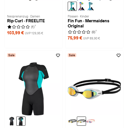
Neoprenanzug · Damen
Flossen · Kinder
Rip Curl · FREELITE
Fin Fun · Mermaidens
Original
1
(1)
1
(0)
103,99 €
UVP 129,95 €
75,99 €
UVP 89,90 €
Sale
Sale