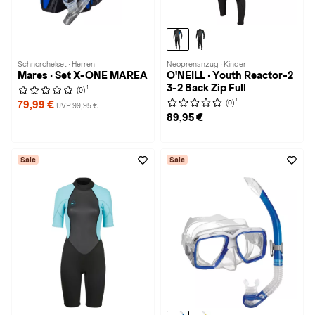
Schnorchelset · Herren
Neoprenanzug · Kinder
Mares · Set X-ONE MAREA
O'NEILL · Youth Reactor-2
3-2 Back Zip Full
1
(0)
1
(0)
79,99 €
UVP 99,95 €
89,95 €
Sale
Sale