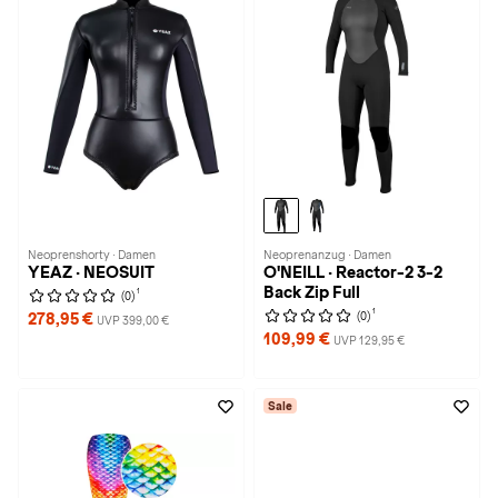
Neoprenshorty · Damen
Neoprenanzug · Damen
YEAZ · NEOSUIT
O'NEILL · Reactor-2 3-2
Back Zip Full
1
(0)
1
(0)
278,95 €
UVP 399,00 €
109,99 €
UVP 129,95 €
Sale