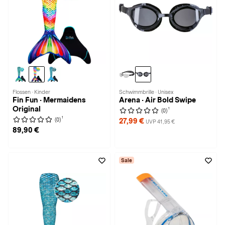
Flossen · Kinder
Schwimmbrille · Unisex
Fin Fun · Mermaidens
Arena · Air Bold Swipe
Original
1
(0)
1
(0)
27,99 €
UVP 41,95 €
89,90 €
Sale