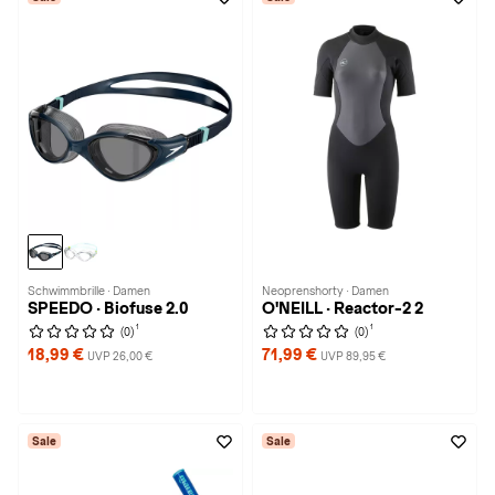
Schwimmbrille · Damen
Neoprenshorty · Damen
SPEEDO · Biofuse 2.0
O'NEILL · Reactor-2 2
1
1
(0)
(0)
18,99 €
71,99 €
UVP 26,00 €
UVP 89,95 €
Sale
Sale