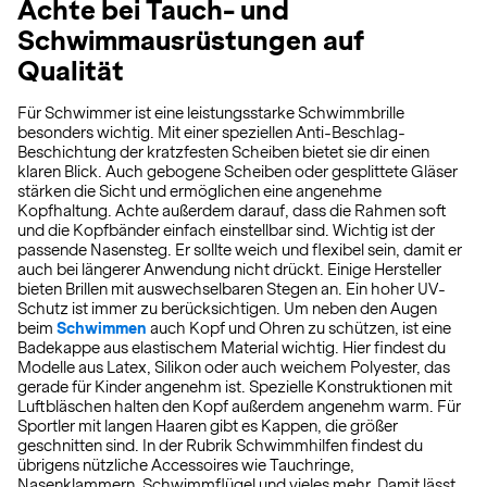
Achte bei Tauch- und
Schwimmausrüstungen auf
Qualität
Für Schwimmer ist eine leistungsstarke Schwimmbrille
besonders wichtig. Mit einer speziellen Anti-Beschlag-
Beschichtung der kratzfesten Scheiben bietet sie dir einen
klaren Blick. Auch gebogene Scheiben oder gesplittete Gläser
stärken die Sicht und ermöglichen eine angenehme
Kopfhaltung. Achte außerdem darauf, dass die Rahmen soft
und die Kopfbänder einfach einstellbar sind. Wichtig ist der
passende Nasensteg. Er sollte weich und flexibel sein, damit er
auch bei längerer Anwendung nicht drückt. Einige Hersteller
bieten Brillen mit auswechselbaren Stegen an. Ein hoher UV-
Schutz ist immer zu berücksichtigen. Um neben den Augen
beim
Schwimmen
auch Kopf und Ohren zu schützen, ist eine
Badekappe aus elastischem Material wichtig. Hier findest du
Modelle aus Latex, Silikon oder auch weichem Polyester, das
gerade für Kinder angenehm ist. Spezielle Konstruktionen mit
Luftbläschen halten den Kopf außerdem angenehm warm. Für
Sportler mit langen Haaren gibt es Kappen, die größer
geschnitten sind. In der Rubrik Schwimmhilfen findest du
übrigens nützliche Accessoires wie Tauchringe,
Nasenklammern, Schwimmflügel und vieles mehr. Damit lässt