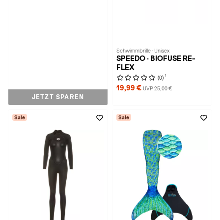
Schwimmbrille · Unisex
SPEEDO · BIOFUSE RE-
FLEX
1
(0)
19,99 €
UVP 25,00 €
JETZT SPAREN
Sale
Sale