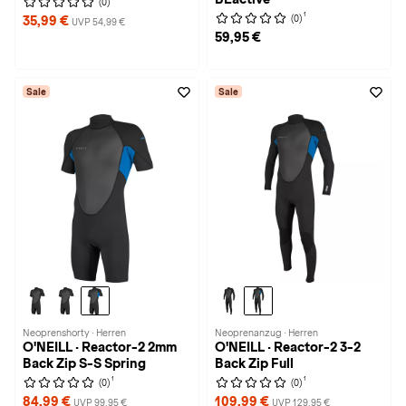
(0)
1
(0)
35,99 €
UVP 54,99 €
59,95 €
Sale
Sale
Neoprenshorty · Herren
Neoprenanzug · Herren
O'NEILL · Reactor-2 2mm
O'NEILL · Reactor-2 3-2
Back Zip S-S Spring
Back Zip Full
1
1
(0)
(0)
84,99 €
109,99 €
UVP 99,95 €
UVP 129,95 €