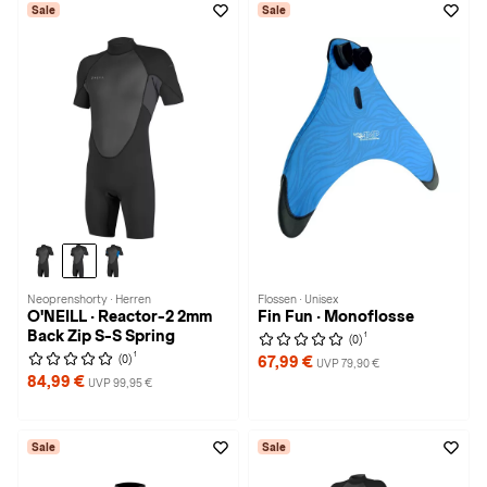
Sale
Sale
Neoprenshorty · Herren
Flossen · Unisex
O'NEILL · Reactor-2 2mm
Fin Fun · Monoflosse
Back Zip S-S Spring
1
(0)
1
(0)
67,99 €
UVP 79,90 €
84,99 €
UVP 99,95 €
Sale
Sale