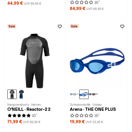
1
(0)
44,99 €
UVP 89,95 €
84,99 €
UVP 99,95 €
Sale
Sale
Neoprenshorty · Herren
Schwimmbrille · Unisex
O'NEILL · Reactor-2 2
Arena · THE ONE PLUS
1
1
(2)
(0)
71,99 €
19,99 €
UVP 89,95 €
UVP 23,95 €