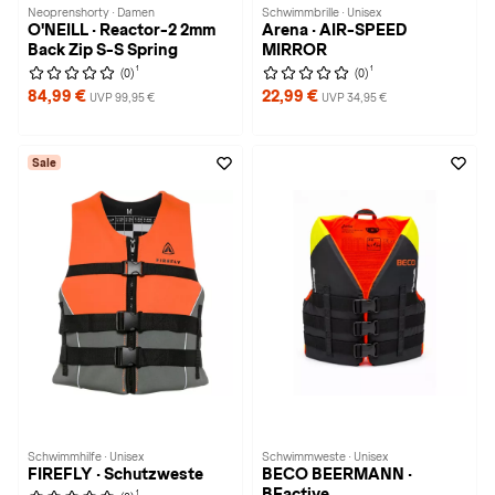
Neoprenshorty · Damen
Schwimmbrille · Unisex
O'NEILL · Reactor-2 2mm
Arena · AIR-SPEED
Back Zip S-S Spring
MIRROR
1
1
(0)
(0)
84,99 €
22,99 €
UVP 99,95 €
UVP 34,95 €
Sale
Schwimmhilfe · Unisex
Schwimmweste · Unisex
FIREFLY · Schutzweste
BECO BEERMANN ·
BEactive
1