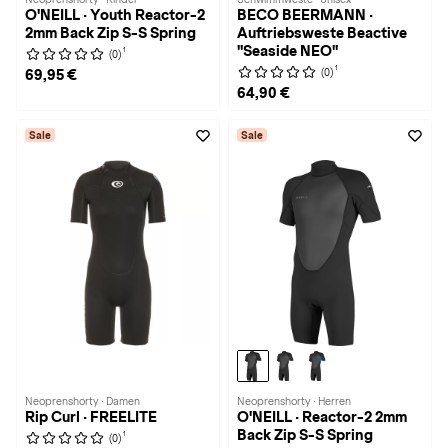
O'NEILL · Youth Reactor-2
BECO BEERMANN ·
2mm Back Zip S-S Spring
Auftriebsweste Beactive
"Seaside NEO"
1
(0)
1
(0)
69,95 €
64,90 €
Sale
Sale
Neoprenshorty · Damen
Neoprenshorty · Herren
Rip Curl · FREELITE
O'NEILL · Reactor-2 2mm
Back Zip S-S Spring
1
(0)