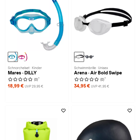
Schnorchelset · Kinder
Schwimmbrille · Unisex
Mares · DILLY
Arena · Air Bold Swipe
1
1
(0)
(0)
18,99 €
34,95 €
UVP 29,95 €
UVP 41,95 €