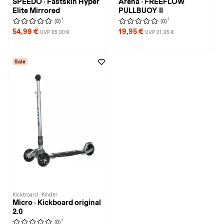
SPEEDO · Fastskin Hyper
Arena · FREEFLOW
Elite Mirrored
PULLBUOY II
1
1
(0)
(0)
54,99 €
19,95 €
UVP 65,00 €
UVP 21,95 €
Sale
Kickboard · Kinder
Micro · Kickboard original
2.0
1
(0)