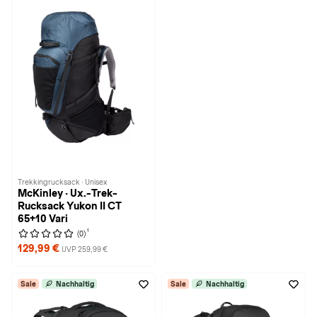
Trekkingrucksack · Unisex
McKinley · Ux.-Trek-
Rucksack Yukon II CT
65+10 Vari
1
(0)
129,99 €
UVP 259,99 €
Sale
Nachhaltig
Sale
Nachhaltig