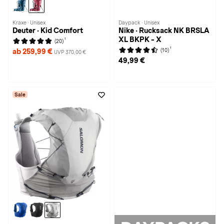
Kraxe · Unisex
Daypack · Unisex
Deuter · Kid Comfort
Nike · Rucksack NK BRSLA
XL BKPK - X
1
(20)
1
(10)
ab 259,99 €
UVP 370,00 €
49,99 €
Sale