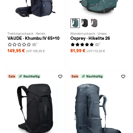
Trekkingrucksack · Herren
Wanderrucksack · Unisex
VAUDE · Khumbu IV 65+10
Osprey · Hikelite 26
1
1
(0)
(2)
149,95 €
81,99 €
UVP 199,95 €
UVP 110,00 €
Sale
Nachhaltig
Sale
Nachhaltig