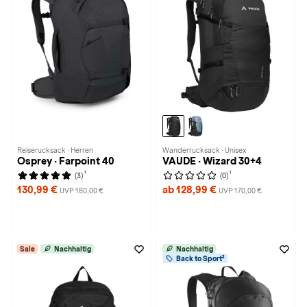
Reiserucksack · Herren
Wanderrucksack · Unisex
Osprey · Farpoint 40
VAUDE · Wizard 30+4
1
1
(3)
(0)
130,99 €
ab 128,99 €
UVP 180,00 €
UVP 170,00 €
Sale
Nachhaltig
Nachhaltig
Back to Sport²