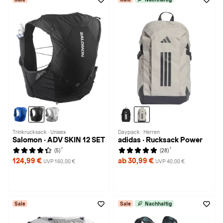
Trinkrucksack · Unisex
Daypack · Herren
Salomon · ADV SKIN 12 SET
adidas · Rucksack Power
1
1
(5)
(28)
124,99 €
ab 30,99 €
UVP 160,00 €
UVP 40,00 €
Sale
Sale
Nachhaltig