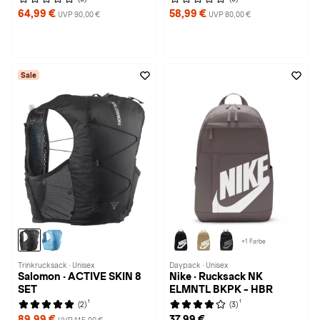
64,99 €
58,99 €
UVP 90,00 €
UVP 80,00 €
Sale
+1 Farbe
Trinkrucksack · Unisex
Daypack · Unisex
Salomon · ACTIVE SKIN 8
Nike · Rucksack NK
SET
ELMNTL BKPK - HBR
1
1
(2)
(3)
89,99 €
37,99 €