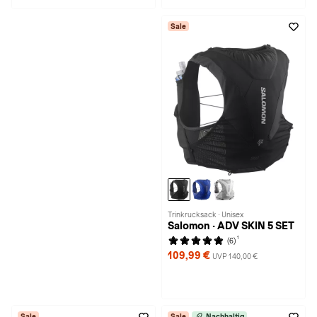
Sale
Trinkrucksack · Unisex
Salomon · ADV SKIN 5 SET
1
(6)
109,99 €
UVP 140,00 €
Sale
Sale
Nachhaltig