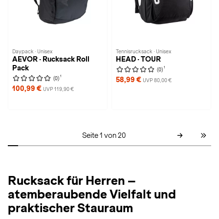
Daypack · Unisex
Tennisrucksack · Unisex
AEVOR · Rucksack Roll
HEAD · TOUR
Pack
1
(0)
1
(0)
58,99 €
UVP 80,00 €
100,99 €
UVP 119,90 €
Seite 1 von 20
Rucksack für Herren –
atemberaubende Vielfalt und
praktischer Stauraum