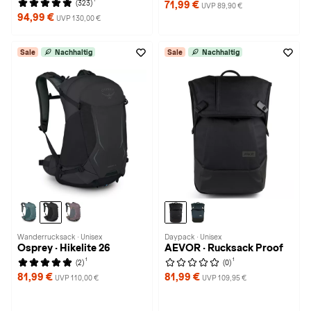
(323)
71,99 €
UVP 89,90 €
94,99 €
UVP 130,00 €
Sale
Nachhaltig
Sale
Nachhaltig
Wanderrucksack · Unisex
Daypack · Unisex
Osprey · Hikelite 26
AEVOR · Rucksack Proof
1
1
(2)
(0)
81,99 €
81,99 €
UVP 110,00 €
UVP 109,95 €