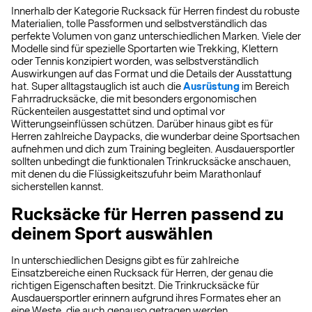
Innerhalb der Kategorie Rucksack für Herren findest du robuste
Materialien, tolle Passformen und selbstverständlich das
perfekte Volumen von ganz unterschiedlichen Marken. Viele der
Modelle sind für spezielle Sportarten wie Trekking, Klettern
oder Tennis konzipiert worden, was selbstverständlich
Auswirkungen auf das Format und die Details der Ausstattung
hat. Super alltagstauglich ist auch die
Ausrüstung
im Bereich
Fahrradrucksäcke, die mit besonders ergonomischen
Rückenteilen ausgestattet sind und optimal vor
Witterungseinflüssen schützen. Darüber hinaus gibt es für
Herren zahlreiche Daypacks, die wunderbar deine Sportsachen
aufnehmen und dich zum Training begleiten. Ausdauersportler
sollten unbedingt die funktionalen Trinkrucksäcke anschauen,
mit denen du die Flüssigkeitszufuhr beim Marathonlauf
sicherstellen kannst.
Rucksäcke für Herren passend zu
deinem Sport auswählen
In unterschiedlichen Designs gibt es für zahlreiche
Einsatzbereiche einen Rucksack für Herren, der genau die
richtigen Eigenschaften besitzt. Die Trinkrucksäcke für
Ausdauersportler erinnern aufgrund ihres Formates eher an
eine Weste, die auch genauso getragen werden.