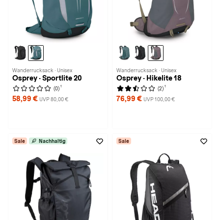
Wanderrucksack · Unisex
Wanderrucksack · Unisex
Osprey · Sportlite 20
Osprey · Hikelite 18
1
1
(0)
(2)
58,99 €
76,99 €
UVP 80,00 €
UVP 100,00 €
Sale
Nachhaltig
Sale