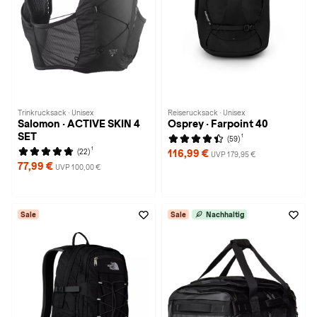
Trinkrucksack · Unisex
Reiserucksack · Unisex
Salomon · ACTIVE SKIN 4
Osprey · Farpoint 40
SET
1
(59)
1
(22)
116,99 €
UVP 179,95 €
77,99 €
UVP 100,00 €
Sale
Sale
Nachhaltig