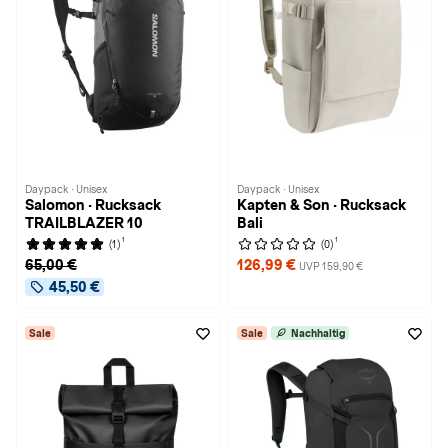
Daypack · Unisex
Daypack · Unisex
Salomon · Rucksack
Kapten & Son · Rucksack
TRAILBLAZER 10
Bali
1
1
(1)
(0)
65,00 €
126,99 €
UVP 159,90 €
45,50 €
Sale
Sale
Nachhaltig