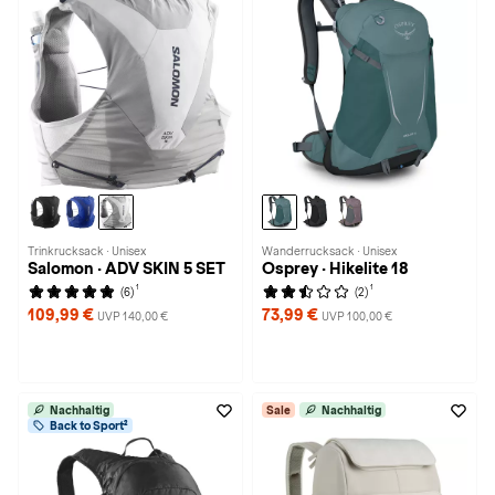
Trinkrucksack · Unisex
Wanderrucksack · Unisex
Salomon · ADV SKIN 5 SET
Osprey · Hikelite 18
1
1
(6)
(2)
109,99 €
73,99 €
UVP 140,00 €
UVP 100,00 €
Nachhaltig
Sale
Nachhaltig
Back to Sport²