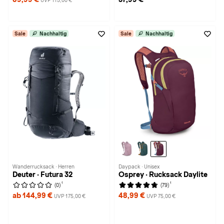
UVP 115,00 €
Sale
Nachhaltig
Sale
Nachhaltig
Wanderrucksack · Herren
Daypack · Unisex
Deuter · Futura 32
Osprey · Rucksack Daylite
1
1
(0)
(79)
ab 144,99 €
48,99 €
UVP 175,00 €
UVP 75,00 €