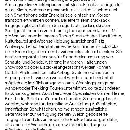
Atmungsaktive Rückenpartien mit Mesh-Einsätzen sorgen für
gutes Klima, während in geschickt platzierten Taschen auch
dein Smartphone oder Energieriegel einfach am Körper
transportiert werden können. Bei einem Tennisrucksack
hingegen gibt es stets ein Schlägerfach, sodass du dein
Sportgerät mühelos zum Training transportieren kannst. Mit
großem Volumen im Inneren finden Sportschuhe, Handtücher,
Kulturbeutel und Wechselkleidung ausreichend Platz.
Wintersportler sollten statt eines herkömmlichen Rucksacks
beim Freeriding über einen Lawinenrucksack nachdenken. Sie
besitzen separate Taschen für Sicherheitsausrüstung wie
Schaufel und Sonde, während in anderen Halterungen
Snowboards oder Eispickel angebracht werden können.
Notfall-Pfeife und spezielle Airbag-Systeme können beim
Abgang einer Lawine verwendet werden, damit ein Unfall
möglichst glimpflich ausgehen kann. Wer hingegen gerne
wandert oder Trekking-Touren unternimmt, sollte zu anderen
Backpacks greifen. Auch bei diesen Spezialisten können Helme,
Pickel oder Stöcke außen an bestimmten Stellen angebracht
werden, während für die restliche Ausrüstung Außenfächer,
Innenfächer, Schuhfächer und meist noch zusätzliche
Seitenfächer zur Verfügung stehen. Weich gepolsterte
Tragegurte und clever modellierte Rückenteile sorgen dafür,
dass dich der Wanderrucksack während des Tragens