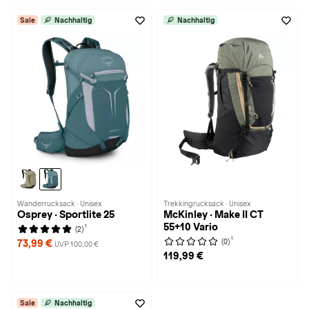
Sale
Nachhaltig
Nachhaltig
Wanderrucksack · Unisex
Trekkingrucksack · Unisex
Osprey · Sportlite 25
McKinley · Make II CT
55+10 Vario
1
(2)
1
(0)
73,99 €
UVP 100,00 €
119,99 €
Sale
Nachhaltig