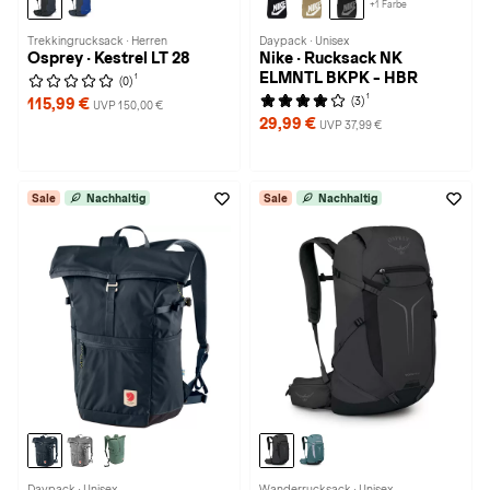
+1 Farbe
Trekkingrucksack · Herren
Daypack · Unisex
Osprey · Kestrel LT 28
Nike · Rucksack NK
ELMNTL BKPK - HBR
1
(0)
1
(3)
115,99 €
UVP 150,00 €
29,99 €
UVP 37,99 €
Sale
Nachhaltig
Sale
Nachhaltig
Daypack · Unisex
Wanderrucksack · Unisex