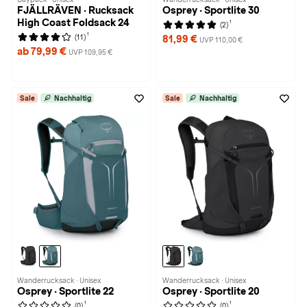
FJÄLLRÄVEN · Rucksack
Osprey · Sportlite 30
High Coast Foldsack 24
1
(2)
1
(11)
81,99 €
UVP 110,00 €
ab 79,99 €
UVP 109,95 €
Sale
Nachhaltig
Sale
Nachhaltig
Wanderrucksack · Unisex
Wanderrucksack · Unisex
Osprey · Sportlite 22
Osprey · Sportlite 20
1
1
(0)
(0)