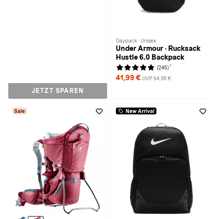
Daypack · Unisex
Under Armour · Rucksack
Hustle 6.0 Backpack
1
(245)
41,99 €
UVP 54,95 €
JETZT SPAREN
Sale
New Arrival