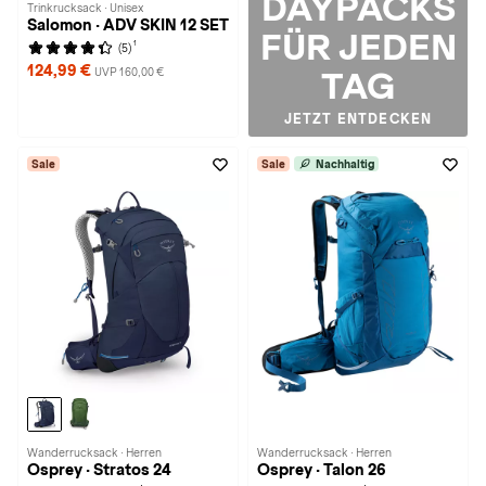
DAYPACKS
Trinkrucksack · Unisex
Salomon · ADV SKIN 12 SET
FÜR JEDEN
1
(5)
124,99 €
UVP 160,00 €
TAG
JETZT ENTDECKEN
Sale
Sale
Nachhaltig
Wanderrucksack · Herren
Wanderrucksack · Herren
Osprey · Stratos 24
Osprey · Talon 26