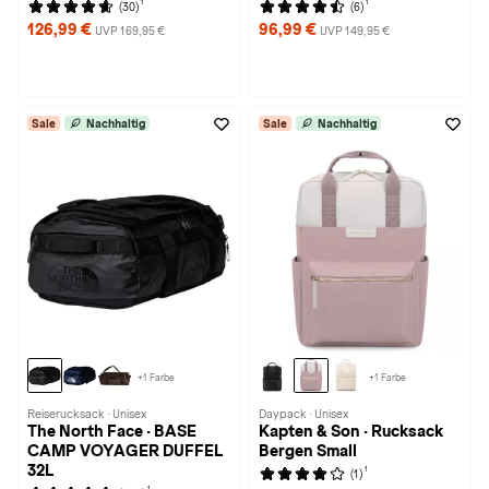
1
1
(30)
(6)
126,99 €
96,99 €
UVP 169,95 €
UVP 149,95 €
Sale
Nachhaltig
Sale
Nachhaltig
+1 Farbe
+1 Farbe
Reiserucksack · Unisex
Daypack · Unisex
The North Face · BASE
Kapten & Son · Rucksack
CAMP VOYAGER DUFFEL
Bergen Small
32L
1
(1)
1