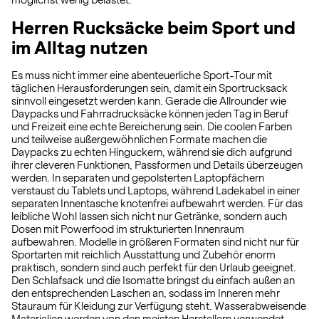
möglichst wenig belastet.
Herren Rucksäcke beim Sport und
im Alltag nutzen
Es muss nicht immer eine abenteuerliche Sport-Tour mit
täglichen Herausforderungen sein, damit ein Sportrucksack
sinnvoll eingesetzt werden kann. Gerade die Allrounder wie
Daypacks und Fahrradrucksäcke können jeden Tag in Beruf
und Freizeit eine echte Bereicherung sein. Die coolen Farben
und teilweise außergewöhnlichen Formate machen die
Daypacks zu echten Hinguckern, während sie dich aufgrund
ihrer cleveren Funktionen, Passformen und Details überzeugen
werden. In separaten und gepolsterten Laptopfächern
verstaust du Tablets und Laptops, während Ladekabel in einer
separaten Innentasche knotenfrei aufbewahrt werden. Für das
leibliche Wohl lassen sich nicht nur Getränke, sondern auch
Dosen mit Powerfood im strukturierten Innenraum
aufbewahren. Modelle in größeren Formaten sind nicht nur für
Sportarten mit reichlich Ausstattung und Zubehör enorm
praktisch, sondern sind auch perfekt für den Urlaub geeignet.
Den Schlafsack und die Isomatte bringst du einfach außen an
den entsprechenden Laschen an, sodass im Inneren mehr
Stauraum für Kleidung zur Verfügung steht. Wasserabweisende