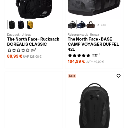
+1 Farbe
Daypack · Unisex
Reiserucksack · Unisex
The North Face · Rucksack
The North Face · BASE
BOREALIS CLASSIC
CAMP VOYAGER DUFFEL
42L
1
(0)
1
(437)
88,99 €
UVP 125,00 €
104,99 €
UVP 140,00 €
Sale