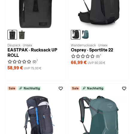
Daypack · Unisex
Wanderrucksack · Unisex
EASTPAK · Rucksack UP
Osprey · Sportlite 22
ROLL
1
(0)
1
(0)
66,99 €
UVP 90,00 €
58,99 €
UVP 75,00 €
Sale
Nachhaltig
Sale
Nachhaltig