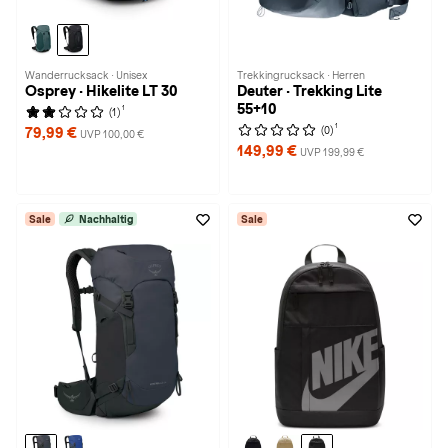
Wanderrucksack · Unisex
Trekkingrucksack · Herren
Osprey · Hikelite LT 30
Deuter · Trekking Lite
55+10
1
(1)
1
(0)
79,99 €
UVP 100,00 €
149,99 €
UVP 199,99 €
Sale
Nachhaltig
Sale