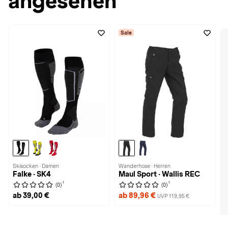
angesehen
Sale
Skisocken · Damen
Wanderhose · Herren
Falke · SK4
Maul Sport · Wallis REC
1
1
(0)
(0)
ab 39,00 €
ab 89,96 €
UVP 119,95 €