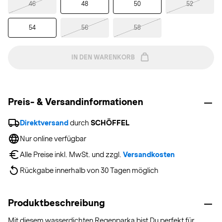
46
48
50
52
54
56
58
IN DEN WARENKORB
Preis- & Versandinformationen
Direktversand
 durch 
SCHÖFFEL
Nur online verfügbar
Alle Preise inkl. MwSt. und zzgl. 
Versandkosten
Rückgabe innerhalb von 30 Tagen möglich
Produktbeschreibung
Mit diesem wasserdichten Regenparka bist Du perfekt für