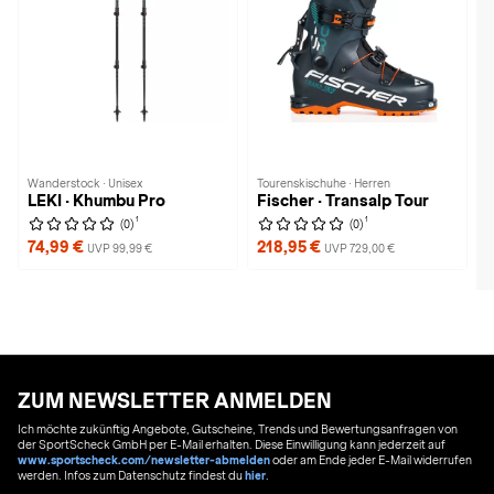
Wanderstock · Unisex
Tourenskischuhe · Herren
LEKI · Khumbu Pro
Fischer · Transalp Tour
1
1
(0)
(0)
74,99 €
218,95 €
UVP 99,99 €
UVP 729,00 €
ZUM NEWSLETTER ANMELDEN
Ich möchte zukünftig Angebote, Gutscheine, Trends und Bewertungsanfragen von
der SportScheck GmbH per E-Mail erhalten. Diese Einwilligung kann jederzeit auf
www.sportscheck.com/newsletter-abmelden
oder am Ende jeder E-Mail widerrufen
werden. Infos zum Datenschutz findest du
hier
.