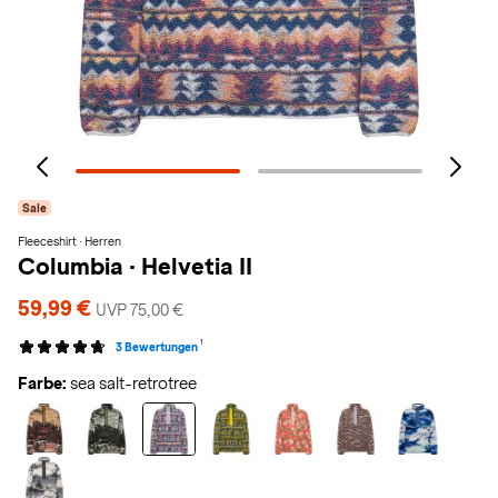
Sale
Fleeceshirt · Herren
Columbia
·
Helvetia II
59,99 €
UVP 75,00 €
1
3 Bewertungen
Farbe:
sea salt-retrotree