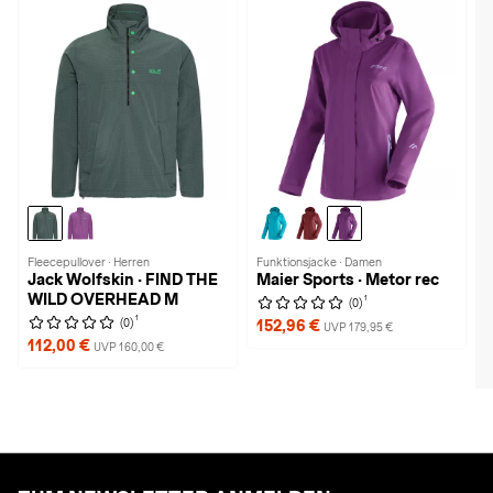
Fleecepullover · Herren
Funktionsjacke · Damen
Jack Wolfskin · FIND THE
Maier Sports · Metor rec
WILD OVERHEAD M
1
(0)
1
(0)
152,96 €
UVP 179,95 €
112,00 €
UVP 160,00 €