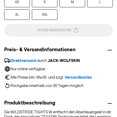
XS
S
M
L
XL
XXL
IN DEN WARENKORB
Preis- & Versandinformationen
Direktversand
 durch 
JACK-WOLFSKIN
Nur online verfügbar
Alle Preise inkl. MwSt. und zzgl. 
Versandkosten
Rückgabe innerhalb von 30 Tagen möglich
Produktbeschreibung
Die WILDSTRIDE TIGHTS W entfacht den Abenteuergeist in dir.
Dank der innovativen TEXADRI Technologie leitet die Leggings