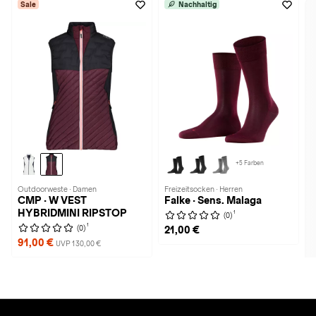
Sale
Nachhaltig
+5 Farben
Outdoorweste · Damen
Freizeitsocken · Herren
CMP · W VEST
Falke · Sens. Malaga
HYBRIDMINI RIPSTOP
1
(0)
1
(0)
21,00 €
91,00 €
UVP 130,00 €