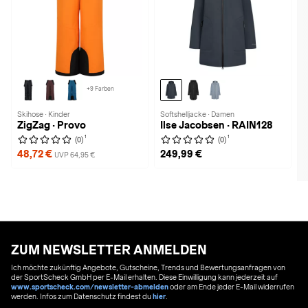
+9 Farben
Skihose · Kinder
Softshelljacke · Damen
ZigZag · Provo
Ilse Jacobsen · RAIN128
1
1
(0)
(0)
48,72 €
249,99 €
UVP 64,95 €
ZUM NEWSLETTER ANMELDEN
Ich möchte zukünftig Angebote, Gutscheine, Trends und Bewertungsanfragen von
der SportScheck GmbH per E-Mail erhalten. Diese Einwilligung kann jederzeit auf
www.sportscheck.com/newsletter-abmelden
oder am Ende jeder E-Mail widerrufen
werden. Infos zum Datenschutz findest du
hier
.