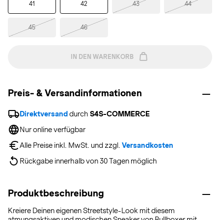
41
42
43
44
45
46
IN DEN WARENKORB
Preis- & Versandinformationen
Direktversand
 durch 
S4S-COMMERCE
Nur online verfügbar
Alle Preise inkl. MwSt. und zzgl. 
Versandkosten
Rückgabe innerhalb von 30 Tagen möglich
Produktbeschreibung
Kreiere Deinen eigenen Streetstyle-Look mit diesem
atmungsaktiven und modischen Sneaker von Bullboxer mit