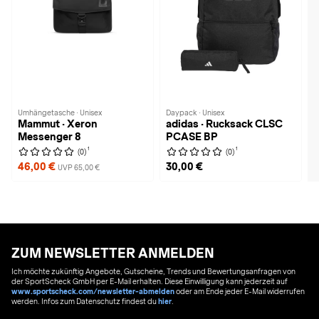
Umhängetasche · Unisex
Daypack · Unisex
Mammut · Xeron
adidas · Rucksack CLSC
Messenger 8
PCASE BP
1
1
(0)
(0)
46,00 €
30,00 €
UVP 65,00 €
ZUM NEWSLETTER ANMELDEN
Ich möchte zukünftig Angebote, Gutscheine, Trends und Bewertungsanfragen von
der SportScheck GmbH per E-Mail erhalten. Diese Einwilligung kann jederzeit auf
www.sportscheck.com/newsletter-abmelden
oder am Ende jeder E-Mail widerrufen
werden. Infos zum Datenschutz findest du
hier
.