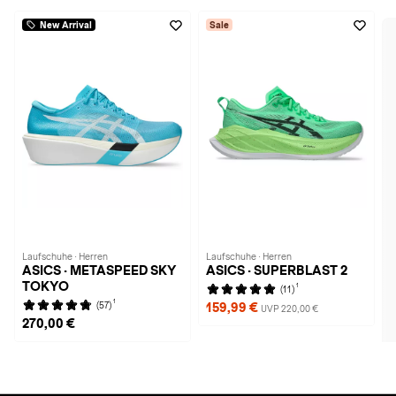
New Arrival
Sale
Laufschuhe · Herren
Laufschuhe · Herren
ASICS · METASPEED SKY
ASICS · SUPERBLAST 2
TOKYO
1
(11)
1
(57)
159,99 €
UVP 220,00 €
270,00 €