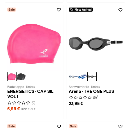
Sale
New Arrival
Badekappe · Unisex
Schwimmbrille · Unisex
ENERGETICS · CAP SIL
Arena · THE ONE PLUS
VOL I
1
(0)
1
(0)
23,95 €
6,99 €
UVP 7,99 €
Sale
Sale