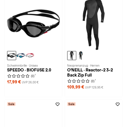
Schwimmbrille · Unisex
Neoprenanzug · Herren
SPEEDO · BIOFUSE 2.0
O'NEILL · Reactor-2 3-2
Back Zip Full
1
(0)
1
(0)
17,99 €
UVP 26,00 €
109,99 €
UVP 129,95 €
Sale
Sale