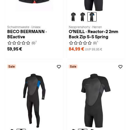
Schwimmweste · Unisex
Neoprenshorty · Herren
BECO BEERMANN ·
O'NEILL · Reactor-2 2mm
BEactive
Back Zip S-S Spring
1
1
(0)
(0)
59,95 €
84,99 €
UVP 99,95 €
Sale
Sale