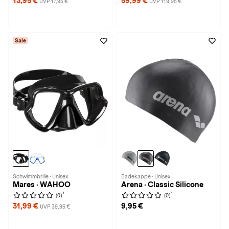
13,95 €
59,99 €
UVP 17,95 €
UVP 119,95 €
Sale
Schwimmbrille · Unisex
Badekappe · Unisex
Mares · WAHOO
Arena · Classic Silicone
1
1
(0)
(0)
31,99 €
9,95 €
UVP 39,95 €