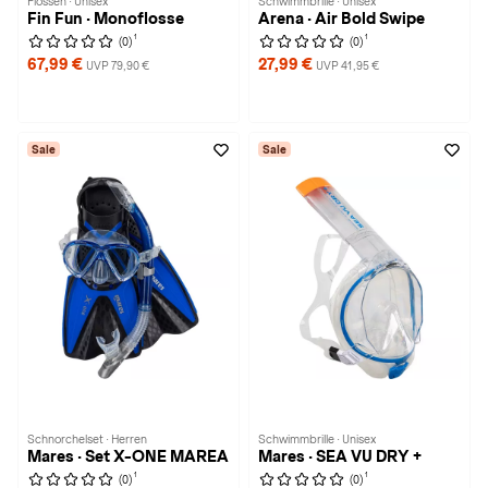
Flossen · Unisex
Schwimmbrille · Unisex
Fin Fun · Monoflosse
Arena · Air Bold Swipe
1
1
(0)
(0)
67,99 €
27,99 €
UVP 79,90 €
UVP 41,95 €
Sale
Sale
Schnorchelset · Herren
Schwimmbrille · Unisex
Mares · Set X-ONE MAREA
Mares · SEA VU DRY +
1
1
(0)
(0)