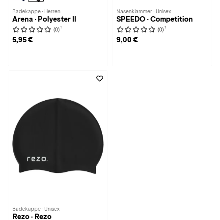
Badekappe · Herren
Nasenklammer · Unisex
Arena · Polyester II
SPEEDO · Competition
1
1
(0)
(0)
5,95 €
9,00 €
Badekappe · Unisex
Rezo · Rezo