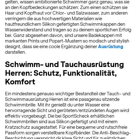
gelten, wissen ambitionierte Schwimmer ganz genau, was sie
an den Kopfbedeckungen schätzen: Zum einen schützen sie
Haar und Kopfhaut vor Chlor- und Salzwasser, zum anderen
verringern die aus hochwertigen Materialien wie
hautfreundlichem Silikon gefertigten Schwimmkappen den
Wasserwiderstand und tragen so zu deinem sportlichen Erfolg
bei. Ganz abgesehen davon, sind unsere Badekappen mit
markanten Prints und Popart-Mustern so modisch und stylish
designt, dass sie eine coole Ergänzung deiner
Ausrüstung
darstellen.
Schwimm- und Tauchausrüstung
Herren: Schutz, Funktionalität,
Komfort
Ein mindestens genauso wichtiger Bestandteil der Tauch- und
Schwimmausrüstung Herren ist eine passgenau sitzende
Schwimmbrille. Mit ihr genießt du unter Wasser eine
hervorragende Sicht und geröteten/entzündeten Augen wird
effektiv vorgebeugt. Die bei SportScheck erhältlichen
Schwimmbrillen sind aus Silikon gefertigt und mit einem
Kratzschutz ausgestattet. Für eine bequeme und rutschfreie
Passform sorgen verstellbare Kopfbänder. Die Anti-Beschlag-
Beschichtung verspricht dir klare Sicht und für zusätzlichen