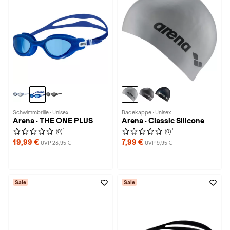
Schwimmbrille · Unisex
Badekappe · Unisex
Arena · THE ONE PLUS
Arena · Classic Silicone
1
1
(0)
(0)
19,99 €
7,99 €
UVP 23,95 €
UVP 9,95 €
Sale
Sale