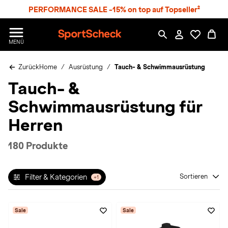
S
PERFORMANCE SALE -15% on top auf Topseller²
p
r
n
S
MENÜ
g
p
e
o
z
Zurück
Home
Ausrüstung
Tauch- & Schwimmausrüstung
r
u
t
Tauch- &
m
S
H
c
Schwimmausrüstung für
a
h
u
e
Herren
p
c
t
k
180 Produkte
n
h
a
Filter & Kategorien
Sortieren
+1
t
Sale
Sale