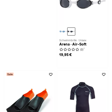
Schwimmbrille · Unisex
Arena · Air-Soft
1
(0)
19,95 €
Sale