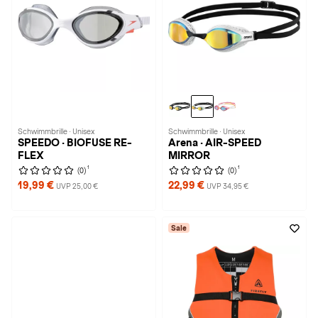
Schwimmbrille · Unisex
Schwimmbrille · Unisex
SPEEDO · BIOFUSE RE-
Arena · AIR-SPEED
FLEX
MIRROR
1
1
(0)
(0)
19,99 €
22,99 €
UVP 25,00 €
UVP 34,95 €
Sale