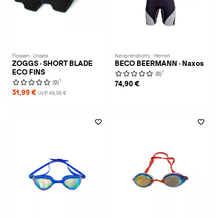
Flossen · Unisex
Neoprenshorty · Herren
ZOGGS · SHORT BLADE
BECO BEERMANN · Naxos
ECO FINS
1
(0)
1
(0)
74,90 €
31,99 €
UVP 49,95 €