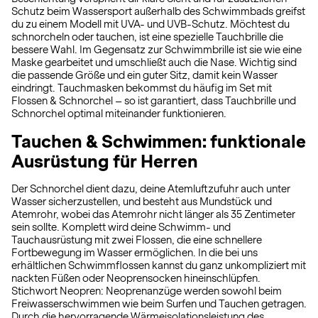
Schutz beim Wassersport außerhalb des Schwimmbads greifst
du zu einem Modell mit UVA- und UVB-Schutz. Möchtest du
schnorcheln oder tauchen, ist eine spezielle Tauchbrille die
bessere Wahl. Im Gegensatz zur Schwimmbrille ist sie wie eine
Maske gearbeitet und umschließt auch die Nase. Wichtig sind
die passende Größe und ein guter Sitz, damit kein Wasser
eindringt. Tauchmasken bekommst du häufig im Set mit
Flossen & Schnorchel – so ist garantiert, dass Tauchbrille und
Schnorchel optimal miteinander funktionieren.
Tauchen & Schwimmen: funktionale
Ausrüstung für Herren
Der Schnorchel dient dazu, deine Atemluftzufuhr auch unter
Wasser sicherzustellen, und besteht aus Mundstück und
Atemrohr, wobei das Atemrohr nicht länger als 35 Zentimeter
sein sollte. Komplett wird deine Schwimm- und
Tauchausrüstung mit zwei Flossen, die eine schnellere
Fortbewegung im Wasser ermöglichen. In die bei uns
erhältlichen Schwimmflossen kannst du ganz unkompliziert mit
nackten Füßen oder Neoprensocken hineinschlüpfen.
Stichwort Neopren: Neoprenanzüge werden sowohl beim
Freiwasserschwimmen wie beim Surfen und Tauchen getragen.
Durch die hervorragende Wärmeisolationsleistung des