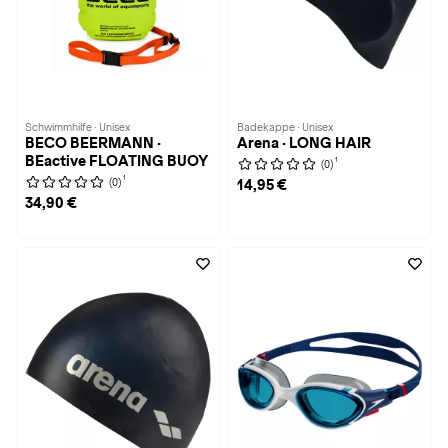
Schwimmhilfe · Unisex
Badekappe · Unisex
BECO BEERMANN ·
Arena · LONG HAIR
BEactive FLOATING BUOY
1
(0)
1
(0)
14,95 €
34,90 €