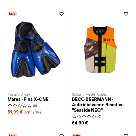
Sale
Flossen · Unisex
Schwimmweste · Unisex
Mares · Fins X-ONE
BECO BEERMANN ·
Auftriebsweste Beactive
1
(0)
"Seaside NEO"
31,99 €
UVP 49,95 €
1
(0)
64,90 €
Sale
Sale