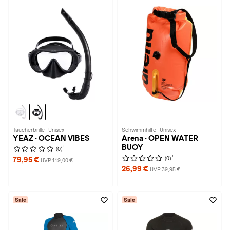
Taucherbrille · Unisex
Schwimmhilfe · Unisex
YEAZ · OCEAN VIBES
Arena · OPEN WATER
BUOY
1
(0)
1
(0)
79,95 €
UVP 119,00 €
26,99 €
UVP 39,95 €
Sale
Sale