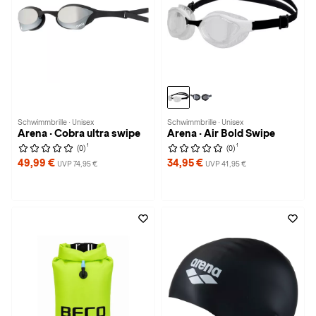
Schwimmbrille · Unisex
Schwimmbrille · Unisex
Arena · Cobra ultra swipe
Arena · Air Bold Swipe
1
1
(0)
(0)
49,99 €
34,95 €
UVP 74,95 €
UVP 41,95 €