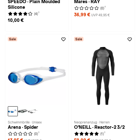
SPEEDO · Plain Moulded
Mares · RAY
Silicone
1
(0)
1
(4)
36,99 €
UVP 49,95 €
10,00 €
Sale
Sale
Schwimmbrille · Unisex
Neoprenanzug · Herren
Arena · Spider
O'NEILL · Reactor-2 3/2
1
1
(0)
(1)