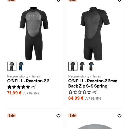
Neoprenshorty · Herren
Neoprenshorty · Herren
O'NEILL · Reactor-2 2
O'NEILL · Reactor-2 2mm
Back Zip S-S Spring
1
(2)
1
(0)
71,99 €
UVP 89,95 €
84,99 €
UVP 99,95 €
Sale
Sale