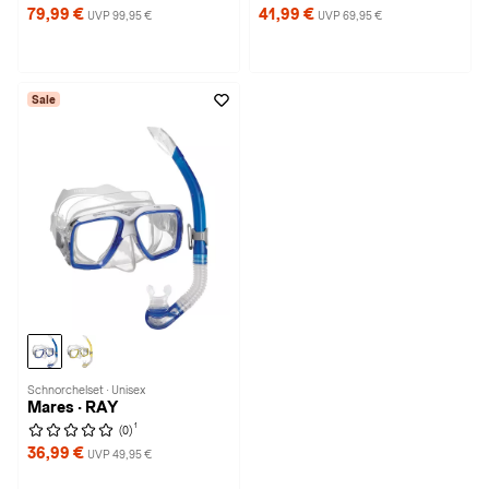
79,99 €
41,99 €
UVP 99,95 €
UVP 69,95 €
Sale
Schnorchelset · Unisex
Mares · RAY
1
(0)
36,99 €
UVP 49,95 €