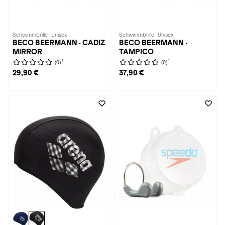
Schwimmbrille · Unisex
Schwimmbrille · Unisex
BECO BEERMANN · CADIZ
BECO BEERMANN ·
MIRROR
TAMPICO
1
1
(0)
(0)
29,90 €
37,90 €