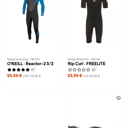
Neoprenanzug · Herren
Neoprenshorty · Herren
O'NEILL · Reactor-2 3/2
Rip Curl · FREELITE
1
1
(1)
(0)
95,99 €
53,99 €
UVP 119,95 €
UVP 89,95 €