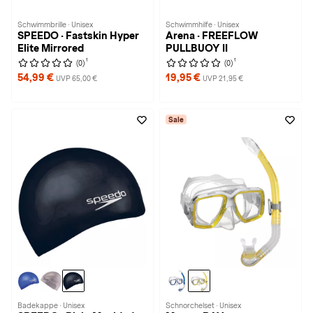
Schwimmbrille · Unisex
Schwimmhilfe · Unisex
SPEEDO · Fastskin Hyper
Arena · FREEFLOW
Elite Mirrored
PULLBUOY II
1
1
(0)
(0)
54,99 €
19,95 €
UVP 65,00 €
UVP 21,95 €
Sale
Badekappe · Unisex
Schnorchelset · Unisex