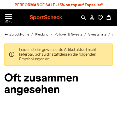
S
PERFORMANCE SALE -15% on top auf Topseller²
p
r
n
S
MENÜ
g
p
e
o
z
Zurück
Home
Kleidung
Pullover & Sweats
Sweatshirts
ad
r
u
t
m
S
H
Leider ist der gewünschte Artikel aktuell nicht
c
a
lieferbar. Schau dir stattdessen die folgenden
h
u
Empfehlungen an.
e
p
c
t
k
Oft zusammen
n
h
angesehen
a
t