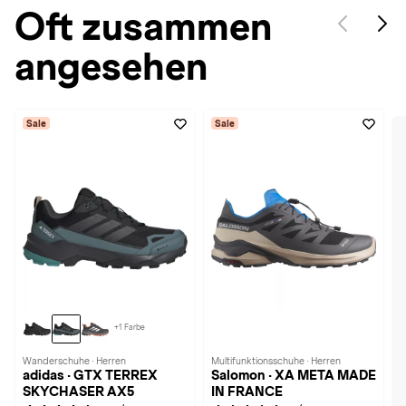
Oft zusammen
angesehen
Sale
Sale
+1 Farbe
Wanderschuhe · Herren
Multifunktionsschuhe · Herren
adidas · GTX TERREX
Salomon · XA META MADE
SKYCHASER AX5
IN FRANCE