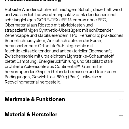
Robuste Wanderschuhe mit niedrigem Schaft; dauerhaft wind-
und wasserdicht sowie atmungsaktiv dank der dünnen und
sehr langlebigen GORE-TEX ePE Membran ohne PFC;
Obermaterial aus Ripstop mit abriebfesten und
strapazierfähigen Synthetik-Überzügen; mit schützender
Zehenkappe und stabilisierendem TPU-Fersenclip; praktisches
Schnellschnürsystem; Anziehschlaufe an der Ferse;
herausnehmbare OrthoLite®-Einlegesohle mit
feuchtigkeitsableitender und antibakterieller Eigenschaft;
Zwischensohle mit ultraleichtem Lightstrike-Schaumstoff
bietet Dämpfung, Energierückführung und Stabilität; stark
profilierte Außensohle aus Continental™-Gummi für
hervorragenden Grip im Gelände bei nassen und trockenen
Bedingungen; Gewicht: ca. 880 g (Paar); teilweise mit
Recyclingmaterial hergestellt.
Merkmale & Funktionen
Material & Hersteller