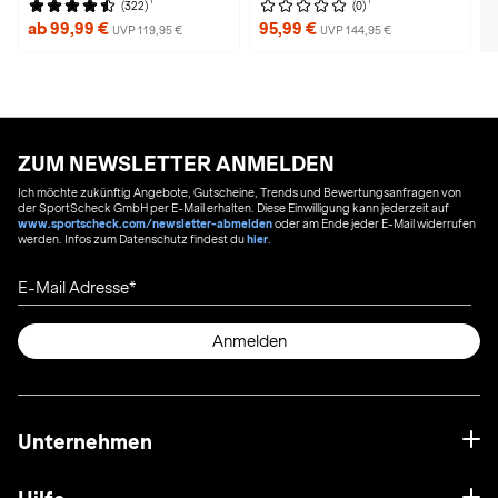
1
1
(322)
(0)
ab 99,99 €
95,99 €
UVP 119,95 €
UVP 144,95 €
ZUM NEWSLETTER ANMELDEN
Ich möchte zukünftig Angebote, Gutscheine, Trends und Bewertungsanfragen von
der SportScheck GmbH per E-Mail erhalten. Diese Einwilligung kann jederzeit auf
www.sportscheck.com/newsletter-abmelden
oder am Ende jeder E-Mail widerrufen
werden. Infos zum Datenschutz findest du
hier
.
E-Mail Adresse
Anmelden
Unternehmen