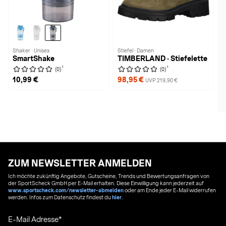
Shaker · Unisex
Stiefel · Damen
SmartShake
TIMBERLAND · Stiefelette
1
1
(0)
(0)
10,99 €
98,95 €
UVP 219,90 €
ZUM NEWSLETTER ANMELDEN
Ich möchte zukünftig Angebote, Gutscheine, Trends und Bewertungsanfragen von
der SportScheck GmbH per E-Mail erhalten. Diese Einwilligung kann jederzeit auf
www.sportscheck.com/newsletter-abmelden
oder am Ende jeder E-Mail widerrufen
werden. Infos zum Datenschutz findest du
hier
.
E-Mail Adresse