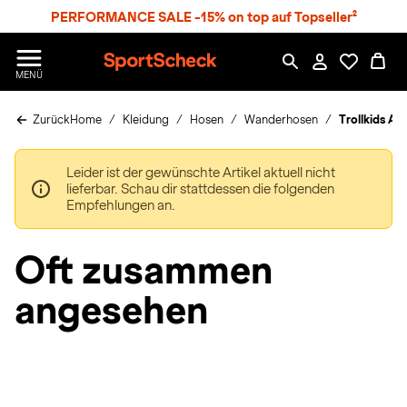
S
PERFORMANCE SALE -15% on top auf Topseller²
p
r
n
S
MENÜ
g
p
e
o
z
Zurück
Home
Kleidung
Hosen
Wanderhosen
Trollkids Ar
r
u
t
m
S
H
Leider ist der gewünschte Artikel aktuell nicht
c
a
lieferbar. Schau dir stattdessen die folgenden
h
u
Empfehlungen an.
e
p
c
t
k
Oft zusammen
n
h
angesehen
a
t