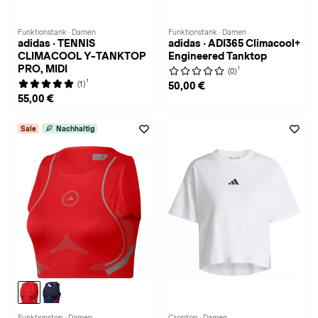
Funktionstank · Damen
Funktionstank · Damen
adidas · TENNIS
adidas · ADI365 Climacool+
CLIMACOOL Y-TANKTOP
Engineered Tanktop
PRO, MIDI
1
(0)
1
(1)
50,00 €
55,00 €
Sale
Nachhaltig
Funktionstop · Damen
Croptop · Damen