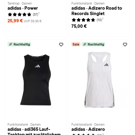
Tanktop · Damen
Funktionstank · Damen
adidas · Power
adidas · Adizero Road to
Records Singlet
1
(37)
1
(10)
25,99 €
UVP 39,95 €
75,00 €
Nachhaltig
Sale
Nachhaltig
Funktionstank · Damen
Funktionstank · Damen
adidas · adi365 Lauf-
adidas · Adizero
Tanktop mit zusätzlichem
1