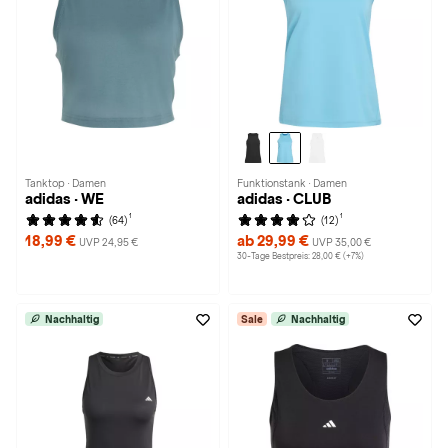
Tanktop · Damen
Funktionstank · Damen
adidas · WE
adidas · CLUB
1
1
(64)
(12)
18,99 €
ab 29,99 €
UVP 24,95 €
UVP 35,00 €
30-Tage Bestpreis: 28,00 € (+7%)
Nachhaltig
Sale
Nachhaltig