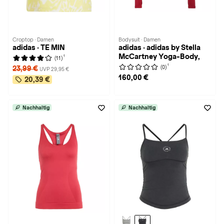
Croptop · Damen
Bodysuit · Damen
adidas · TE MIN
adidas · adidas by Stella
McCartney Yoga-Body,
1
(11)
1
(0)
23,99 €
UVP 29,95 €
160,00 €
20,39 €
Nachhaltig
Nachhaltig