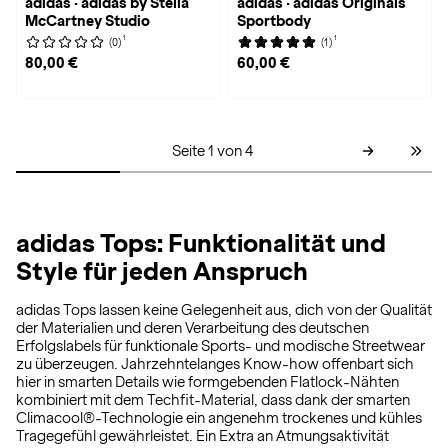
adidas · adidas by Stella
adidas · adidas Originals
McCartney Studio
Sportbody
1
1
(0)
(1)
80,00 €
60,00 €
Seite 1 von 4
adidas Tops: Funktionalität und
Style für jeden Anspruch
adidas Tops lassen keine Gelegenheit aus, dich von der Qualität
der Materialien und deren Verarbeitung des deutschen
Erfolgslabels für funktionale Sports- und modische Streetwear
zu überzeugen. Jahrzehntelanges Know-how offenbart sich
hier in smarten Details wie formgebenden Flatlock-Nähten
kombiniert mit dem Techfit-Material, dass dank der smarten
Climacool®-Technologie ein angenehm trockenes und kühles
Tragegefühl gewährleistet. Ein Extra an Atmungsaktivität