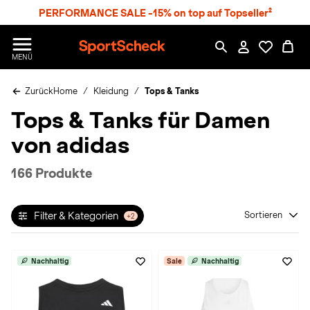
S
PERFORMANCE SALE -15% on top auf Topseller²
p
r
n
S
MENÜ
g
p
e
o
z
Zurück
Home
Kleidung
Tops & Tanks
r
u
t
Tops & Tanks für Damen
m
S
H
c
von adidas
a
h
u
e
p
c
166 Produkte
t
k
n
h
Filter & Kategorien
Sortieren
+2
a
t
Nachhaltig
Sale
Nachhaltig