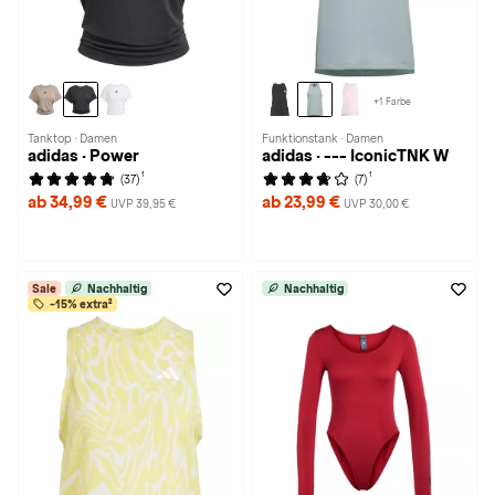
+1 Farbe
Tanktop · Damen
Funktionstank · Damen
adidas · Power
adidas · --- IconicTNK W
1
1
(37)
(7)
ab 34,99 €
ab 23,99 €
UVP 39,95 €
UVP 30,00 €
Sale
Nachhaltig
Nachhaltig
-15% extra²