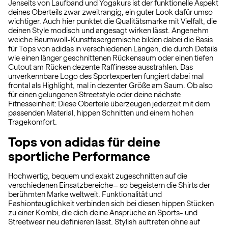
Jenseits von Laufband und Yogakurs ist der funktionelle Aspekt
deines Oberteils zwar zweitrangig, ein guter Look dafür umso
wichtiger. Auch hier punktet die Qualitätsmarke mit Vielfalt, die
deinen Style modisch und angesagt wirken lässt. Angenehm
weiche Baumwoll-Kunstfasergemische bilden dabei die Basis
für Tops von adidas in verschiedenen Längen, die durch Details
wie einen länger geschnittenen Rückensaum oder einen tiefen
Cutout am Rücken dezente Raffinesse ausstrahlen. Das
unverkennbare Logo des Sportexperten fungiert dabei mal
frontal als Highlight, mal in dezenter Größe am Saum. Ob also
für einen gelungenen Streetstyle oder deine nächste
Fitnesseinheit: Diese Oberteile überzeugen jederzeit mit dem
passenden Material, hippen Schnitten und einem hohen
Tragekomfort.
Tops von adidas für deine
sportliche Performance
Hochwertig, bequem und exakt zugeschnitten auf die
verschiedenen Einsatzbereiche– so begeistern die Shirts der
berühmten Marke weltweit. Funktionalität und
Fashiontauglichkeit verbinden sich bei diesen hippen Stücken
zu einer Kombi, die dich deine Ansprüche an Sports- und
Streetwear neu definieren lässt. Stylish auftreten ohne auf