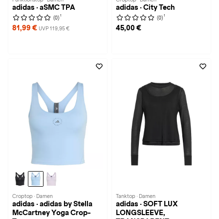
adidas · aSMC TPA
adidas · City Tech
1
1
(0)
(0)
81,99 €
45,00 €
UVP 119,95 €
Croptop · Damen
Tanktop · Damen
adidas · adidas by Stella
adidas · SOFT LUX
McCartney Yoga Crop-
LONGSLEEVE,