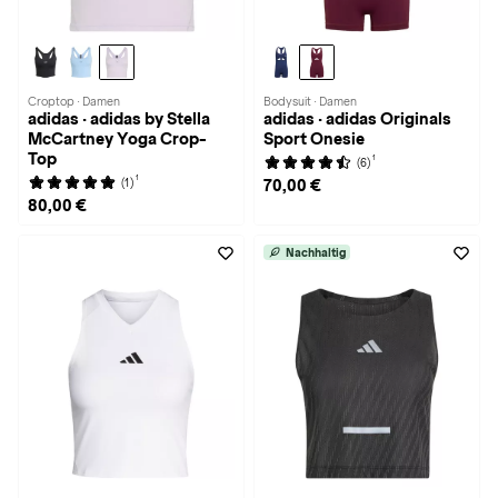
Croptop · Damen
Bodysuit · Damen
adidas · adidas by Stella
adidas · adidas Originals
McCartney Yoga Crop-
Sport Onesie
Top
1
(6)
1
(1)
70,00 €
80,00 €
Nachhaltig