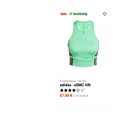
Sale
Nachhaltig
Funktionstop · Damen
adidas · aSMC HN
1
(1)
67,99 €
UVP 99,95 €