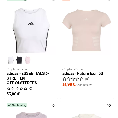
Croptop · Damen
Croptop · Damen
adidas · ESSENTIALS 3-
adidas · Future Icon 3S
STREIFEN
1
(0)
GEPOLSTERTES
31,99 €
UVP 40,00 €
1
(0)
35,00 €
Nachhaltig