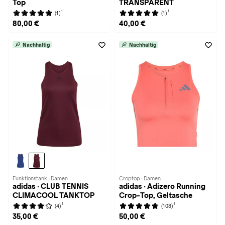
Top
TRANSPARENT
1
1
(1)
(1)
80,00 €
40,00 €
Nachhaltig
Nachhaltig
Funktionstank · Damen
Croptop · Damen
adidas · CLUB TENNIS
adidas · Adizero Running
CLIMACOOL TANKTOP
Crop-Top, Geltasche
1
1
(4)
(108)
35,00 €
50,00 €