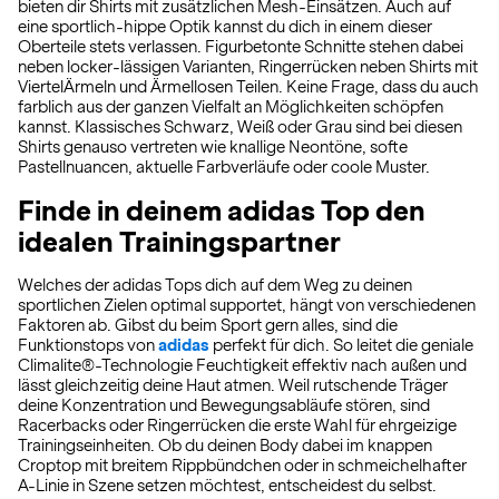
bieten dir Shirts mit zusätzlichen Mesh-Einsätzen. Auch auf
eine sportlich-hippe Optik kannst du dich in einem dieser
Oberteile stets verlassen. Figurbetonte Schnitte stehen dabei
neben locker-lässigen Varianten, Ringerrücken neben Shirts mit
ViertelÄrmeln und Ärmellosen Teilen. Keine Frage, dass du auch
farblich aus der ganzen Vielfalt an Möglichkeiten schöpfen
kannst. Klassisches Schwarz, Weiß oder Grau sind bei diesen
Shirts genauso vertreten wie knallige Neontöne, softe
Pastellnuancen, aktuelle Farbverläufe oder coole Muster.
Finde in deinem adidas Top den
idealen Trainingspartner
Welches der adidas Tops dich auf dem Weg zu deinen
sportlichen Zielen optimal supportet, hängt von verschiedenen
Faktoren ab. Gibst du beim Sport gern alles, sind die
Funktionstops von
adidas
perfekt für dich. So leitet die geniale
Climalite®-Technologie Feuchtigkeit effektiv nach außen und
lässt gleichzeitig deine Haut atmen. Weil rutschende Träger
deine Konzentration und Bewegungsabläufe stören, sind
Racerbacks oder Ringerrücken die erste Wahl für ehrgeizige
Trainingseinheiten. Ob du deinen Body dabei im knappen
Croptop mit breitem Rippbündchen oder in schmeichelhafter
A-Linie in Szene setzen möchtest, entscheidest du selbst.