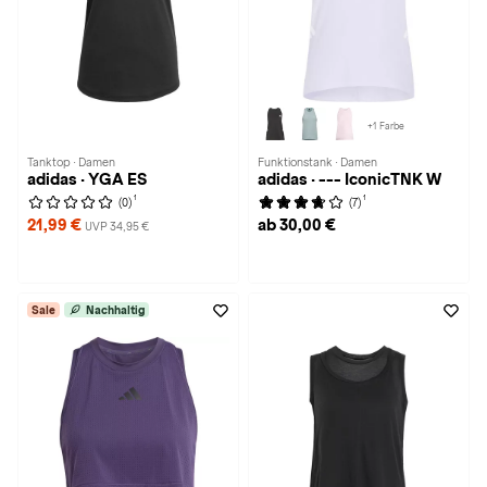
+1 Farbe
Tanktop · Damen
Funktionstank · Damen
adidas · YGA ES
adidas · --- IconicTNK W
1
1
(0)
(7)
21,99 €
ab 30,00 €
UVP 34,95 €
Sale
Nachhaltig