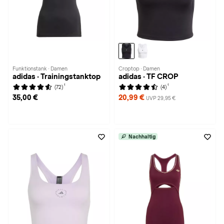
Funktionstank · Damen
Croptop · Damen
adidas · Trainingstanktop
adidas · TF CROP
1
1
(72)
(4)
35,00 €
20,99 €
UVP 29,95 €
Nachhaltig