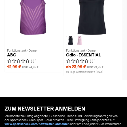
Funktionstank · Damen
Funktionstank · Damen
ABC
Odlo · ESSENTIAL
1
1
(0)
(0)
12,99 €
ab 23,99 €
UVP 24,99 €
UVP 29,99 €
30-Tage Bestpreis: 20,97 € (+14%)
ZUM NEWSLETTER ANMELDEN
Ich möchte zukünftig Angebote, Gutscheine, Trends und Bewertungsanfragen von
der SportScheck GmbH per E-Mail erhalten. Diese Einwilligung kann jederzeit auf
www.sportscheck.com/newsletter-abmelden
oder am Ende jeder E-Mail widerrufen