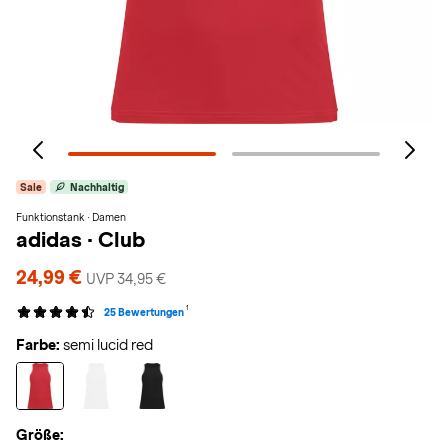
Sale
Nachhaltig
Funktionstank · Damen
adidas
·
Club
24,99 €
UVP 34,95 €
1
25 Bewertungen
Farbe:
semi lucid red
Größe: