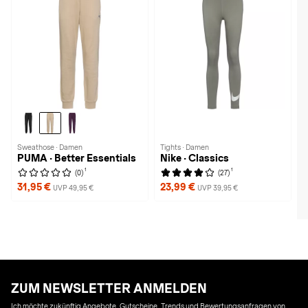
Sweathose · Damen
Tights · Damen
PUMA · Better Essentials
Nike · Classics
1
1
(0)
(27)
31,95 €
23,99 €
UVP 49,95 €
UVP 39,95 €
ZUM NEWSLETTER ANMELDEN
Ich möchte zukünftig Angebote, Gutscheine, Trends und Bewertungsanfragen von