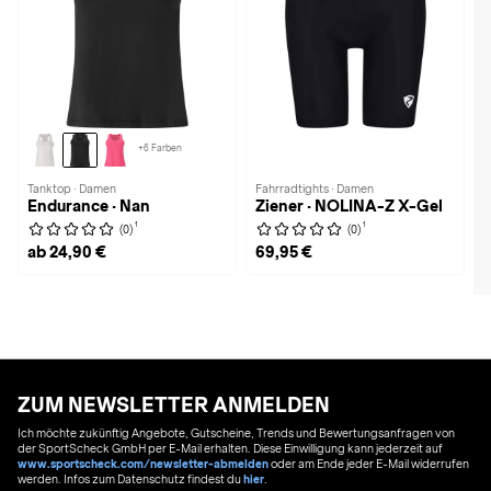
+6 Farben
Tanktop · Damen
Fahrradtights · Damen
Endurance · Nan
Ziener · NOLINA-Z X-Gel
1
1
(0)
(0)
ab 24,90 €
69,95 €
ZUM NEWSLETTER ANMELDEN
Ich möchte zukünftig Angebote, Gutscheine, Trends und Bewertungsanfragen von
der SportScheck GmbH per E-Mail erhalten. Diese Einwilligung kann jederzeit auf
www.sportscheck.com/newsletter-abmelden
oder am Ende jeder E-Mail widerrufen
werden. Infos zum Datenschutz findest du
hier
.