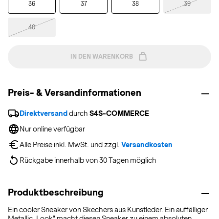
36
37
38
39
40
IN DEN WARENKORB
Preis- & Versandinformationen
Direktversand
 durch 
S4S-COMMERCE
Nur online verfügbar
Alle Preise inkl. MwSt. und zzgl. 
Versandkosten
Rückgabe innerhalb von 30 Tagen möglich
Produktbeschreibung
Ein cooler Sneaker von Skechers aus Kunstleder. Ein auffälliger
Metallic-Look" macht diesen Sneaker zu einem absoluten