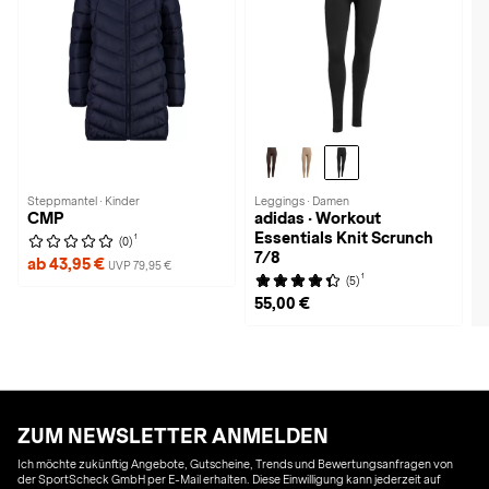
Steppmantel · Kinder
Leggings · Damen
CMP
adidas · Workout
Essentials Knit Scrunch
1
(0)
7/8
ab 43,95 €
UVP 79,95 €
1
(5)
55,00 €
ZUM NEWSLETTER ANMELDEN
Ich möchte zukünftig Angebote, Gutscheine, Trends und Bewertungsanfragen von
der SportScheck GmbH per E-Mail erhalten. Diese Einwilligung kann jederzeit auf