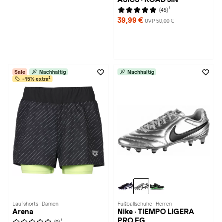
1
(45)
39,99 €
UVP 50,00 €
Sale
Nachhaltig
Nachhaltig
-15% extra²
Laufshorts · Damen
Fußballschuhe · Herren
Arena
Nike · TIEMPO LIGERA
PRO FG
1