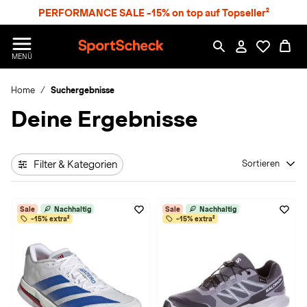
S
PERFORMANCE SALE -15% on top auf Topseller²
p
r
n
S
MENÜ
g
p
e
o
z
Home
Suchergebnisse
r
u
t
Deine Ergebnisse
m
S
H
c
a
h
u
e
p
Filter & Kategorien
Sortieren
c
t
k
n
Sale
Nachhaltig
Sale
Nachhaltig
h
-15% extra²
-15% extra²
a
t