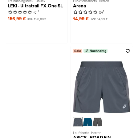
Trailrunningstock · Unisex
Funktionsshorts · Herren
LEKI · Ultratrail FX.One SL
Arena
1
1
(0)
(0)
156,99 €
14,99 €
UVP 190,00 €
UVP 34,99 €
Sale
Nachhaltig
Laufshorts · Herren
ASICS · ROAD 5IN