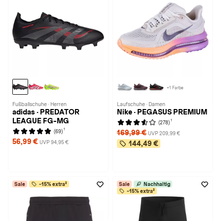
+1 Farbe
Fußballschuhe · Herren
Laufschuhe · Damen
adidas · PREDATOR
Nike · PEGASUS PREMIUM
LEAGUE FG-MG
1
(278)
1
(69)
169,99 €
UVP 209,99 €
56,99 €
UVP 94,95 €
144,49 €
Sale
-15% extra²
Sale
Nachhaltig
-15% extra²