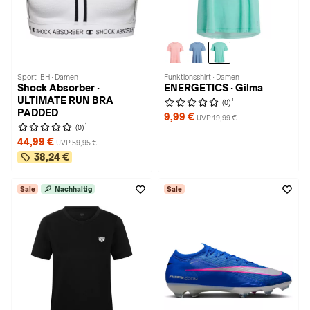
Sport-BH · Damen
Funktionsshirt · Damen
Shock Absorber ·
ENERGETICS · Gilma
ULTIMATE RUN BRA
1
(0)
PADDED
9,99 €
UVP 19,99 €
1
(0)
44,99 €
UVP 59,95 €
38,24 €
Sale
Nachhaltig
Sale