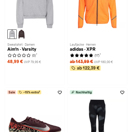
Sweatshirt · Damen
Laufjacke · Herren
Aim'n · Varsity
adidas · XPR
1
1
(0)
(17)
48,99 €
ab 143,99 €
UVP 79,95 €
UVP 180,00 €
ab 122,39 €
Sale
-15% extra²
Nachhaltig