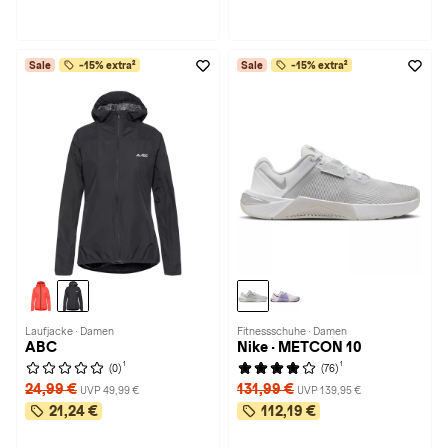
Sale
-15% extra²
Sale
-15% extra²
Laufjacke · Damen
Fitnessschuhe · Damen
ABC
Nike · METCON 10
1
1
(0)
(76)
24,99 €
131,99 €
UVP 49,99 €
UVP 139,95 €
21,24 €
112,19 €