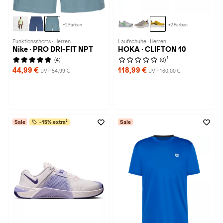
+2 Farben
+2 Farben
Funktionsshorts · Herren
Laufschuhe · Herren
Nike · PRO DRI-FIT NPT
HOKA · CLIFTON 10
1
1
(4)
(0)
44,99 €
118,99 €
UVP 54,99 €
UVP 160,00 €
Sale
-15% extra²
Sale