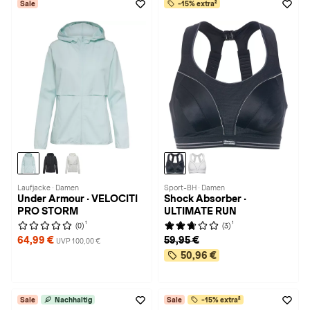
Sale
-15% extra²
Laufjacke · Damen
Sport-BH · Damen
Under Armour · VELOCITI
Shock Absorber ·
PRO STORM
ULTIMATE RUN
1
1
(0)
(3)
64,99 €
59,95 €
UVP 100,00 €
50,96 €
Sale
Nachhaltig
Sale
-15% extra²