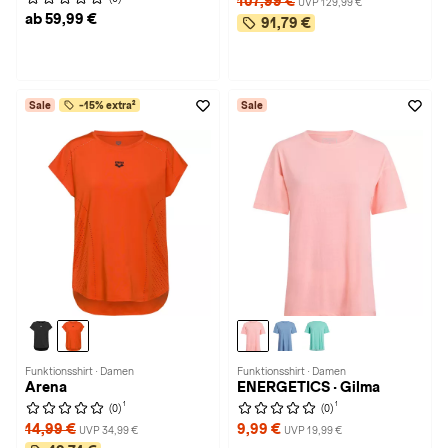
107,99 €
UVP 129,99 €
ab 59,99 €
91,79 €
Sale
-15% extra²
Sale
Funktionsshirt · Damen
Funktionsshirt · Damen
Arena
ENERGETICS · Gilma
1
1
(0)
(0)
14,99 €
9,99 €
UVP 34,99 €
UVP 19,99 €