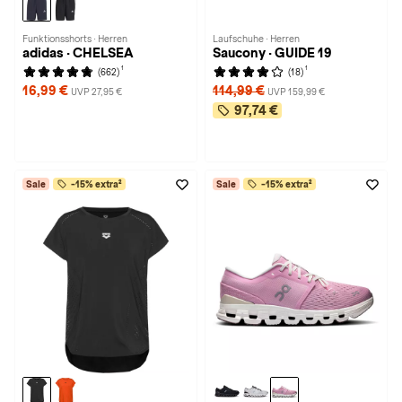
Funktionsshorts · Herren
Laufschuhe · Herren
adidas · CHELSEA
Saucony · GUIDE 19
1
1
(662)
(18)
16,99 €
114,99 €
UVP 27,95 €
UVP 159,99 €
97,74 €
Sale
-15% extra²
Sale
-15% extra²