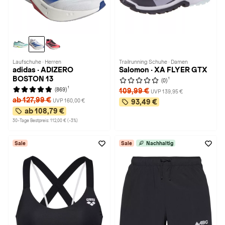
Laufschuhe · Herren
Trailrunning Schuhe · Damen
adidas · ADIZERO
Salomon · XA FLYER GTX
BOSTON 13
1
(0)
1
(869)
109,99 €
UVP 139,95 €
ab 127,99 €
UVP 160,00 €
93,49 €
ab 108,79 €
30-Tage Bestpreis: 112,00 € (-3%)
Sale
Sale
Nachhaltig