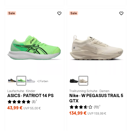
Sale
Sale
+2 Farben
Laufschuhe · Kinder
Trailrunning Schuhe · Damen
ASICS · PATRIOT 14 PS
Nike · W PEGASUS TRAIL 5
GTX
1
(3)
1
(72)
43,99 €
UVP 55,00 €
134,99 €
UVP 159,99 €