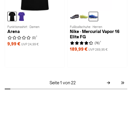
Funktionsshirt · Damen
Fußballschuhe · Herren
Arena
Nike · Mercurial Vapor 16
Elite FG
1
(0)
1
(76)
9,99 €
UVP 24,99 €
189,99 €
UVP 269,95 €
Seite 1 von 22