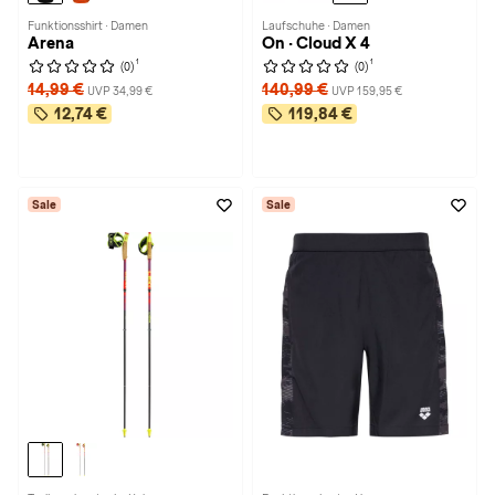
Funktionsshirt · Damen
Laufschuhe · Damen
Arena
On · Cloud X 4
1
1
(0)
(0)
14,99 €
140,99 €
UVP 34,99 €
UVP 159,95 €
12,74 €
119,84 €
Sale
Sale