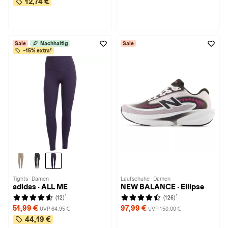
12,74 €
Sale
Nachhaltig
Sale
-15% extra²
Tights · Damen
Laufschuhe · Damen
adidas · ALL ME
NEW BALANCE · Ellipse
1
1
(12)
(126)
51,99 €
97,99 €
UVP 64,95 €
UVP 150,00 €
44,19 €