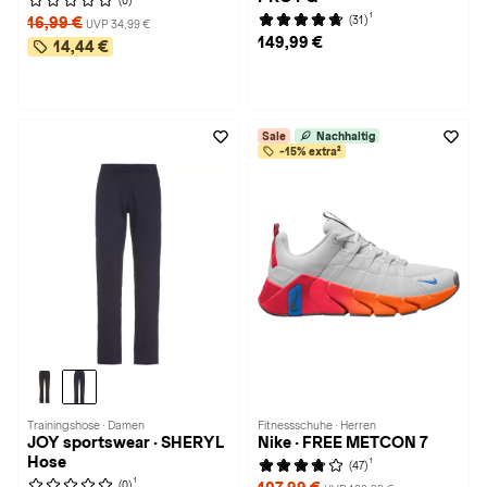
(0)
1
(31)
16,99 €
UVP 34,99 €
149,99 €
14,44 €
Sale
Nachhaltig
-15% extra²
Trainingshose · Damen
Fitnessschuhe · Herren
JOY sportswear · SHERYL
Nike · FREE METCON 7
Hose
1
(47)
1
(0)