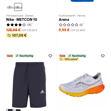
Fitnessschuhe · Damen
Funktionsshirt · Herren
Nike · METCON 10
Arena
1
1
(76)
(0)
125,99 €
9,99 €
UVP 139,95 €
UVP 22,99 €
107,09 €
Sale
Nachhaltig
Sale
Nachhaltig
-15% extra²