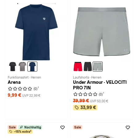
Funktionsshirt · Herren
Laufshorts · Herren
Arena
Under Armour · VELOCITI
PRO 7IN
1
(0)
1
(0)
9,99 €
UVP 22,99 €
39,99 €
UVP 50,00 €
33,99 €
Sale
Nachhaltig
Sale
-15% extra²