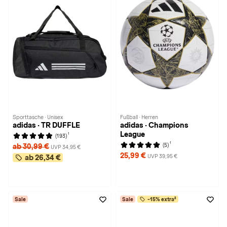
Sporttasche · Unisex
Fußball · Herren
adidas · TR DUFFLE
adidas · Champions
League
1
(193)
1
(5)
ab 30,99 €
UVP 34,95 €
25,99 €
UVP 39,95 €
ab 26,34 €
Sale
Sale
-15% extra²