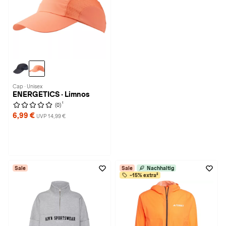
Cap · Unisex
ENERGETICS · Limnos
1
(0)
6,99 €
UVP 14,99 €
Sale
Sale
Nachhaltig
-15% extra²