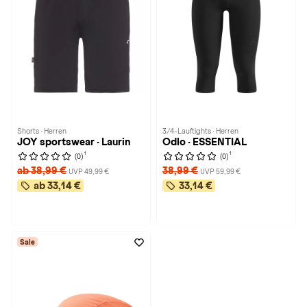
Shorts · Herren
3/4-Lauftights · Herren
JOY sportswear · Laurin
Odlo · ESSENTIAL
1
1
(0)
(0)
ab 38,99 €
38,99 €
UVP 49,99 €
UVP 59,99 €
ab 33,14 €
33,14 €
Sale