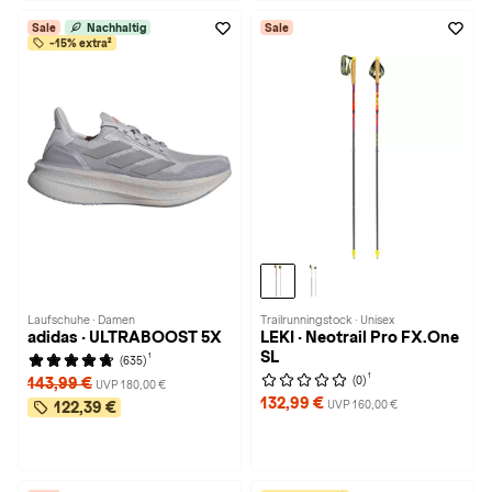
Sale
Nachhaltig
Sale
-15% extra²
Laufschuhe · Damen
Trailrunningstock · Unisex
adidas · ULTRABOOST 5X
LEKI · Neotrail Pro FX.One
SL
1
(635)
1
(0)
143,99 €
UVP 180,00 €
132,99 €
UVP 160,00 €
122,39 €