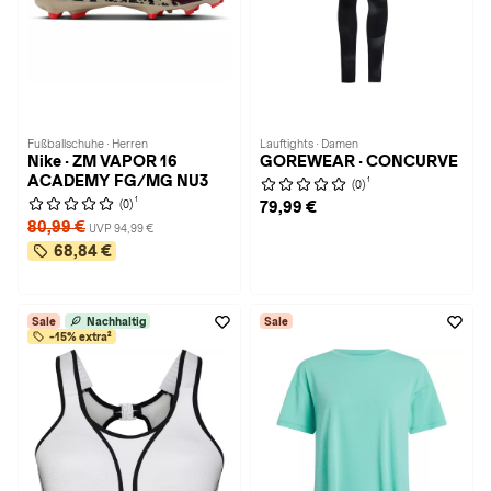
Fußballschuhe · Herren
Lauftights · Damen
Nike · ZM VAPOR 16
GOREWEAR · CONCURVE
ACADEMY FG/MG NU3
1
(0)
1
(0)
79,99 €
80,99 €
UVP 94,99 €
68,84 €
Sale
Nachhaltig
Sale
-15% extra²