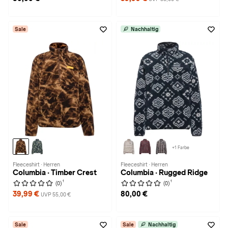
Sale
Nachhaltig
+1 Farbe
Fleeceshirt · Herren
Fleeceshirt · Herren
Columbia · Timber Crest
Columbia · Rugged Ridge
1
1
(0)
(0)
39,99 €
80,00 €
UVP 55,00 €
Sale
Sale
Nachhaltig