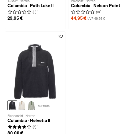
T-Shirt · Herren
Poloshirt · Herren
Columbia · Path Lake II
Columbia · Nelson Point
1
1
(0)
(0)
29,95 €
44,95 €
UVP 49,95 €
+4 Farben
Fleeceshirt · Herren
Columbia · Helvetia II
1
(5)
80,00 €