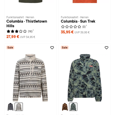
Funktionsshirt · Herren
Funktionsshirt · Herren
Columbia · Thistletown
Columbia · Sun Trek
Hills
1
(0)
1
(16)
35,95 €
UVP 39,95 €
27,99 €
UVP 34,95 €
Sale
Sale