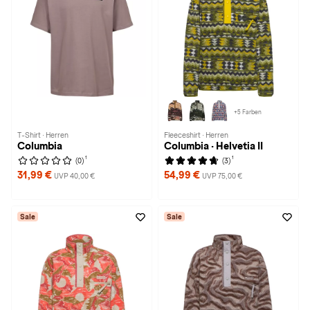
+5 Farben
T-Shirt · Herren
Fleeceshirt · Herren
Columbia
Columbia · Helvetia II
1
1
(0)
(3)
31,99 €
54,99 €
UVP 40,00 €
UVP 75,00 €
Sale
Sale