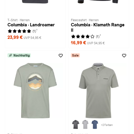
T-Shirt · Herren
Fleeceshirt · Herren
Columbia · Landroamer
Columbia · Klamath Range
II
1
(1)
1
(1)
23,99 €
UVP 54,95 €
16,99 €
UVP 34,95 €
Nachhaltig
Sale
+2 Farben