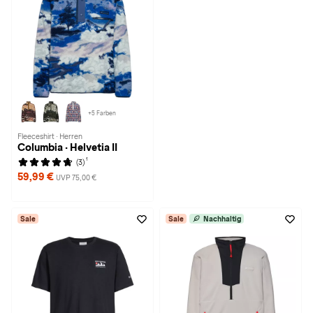
+5 Farben
Fleeceshirt · Herren
Columbia · Helvetia II
1
(3)
59,99 €
UVP 75,00 €
Sale
Sale
Nachhaltig