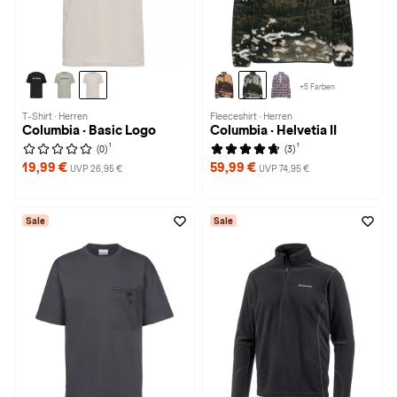
+5 Farben
T-Shirt · Herren
Fleeceshirt · Herren
Columbia · Basic Logo
Columbia · Helvetia II
1
1
(0)
(3)
19,99 €
59,99 €
UVP 26,95 €
UVP 74,95 €
Sale
Sale