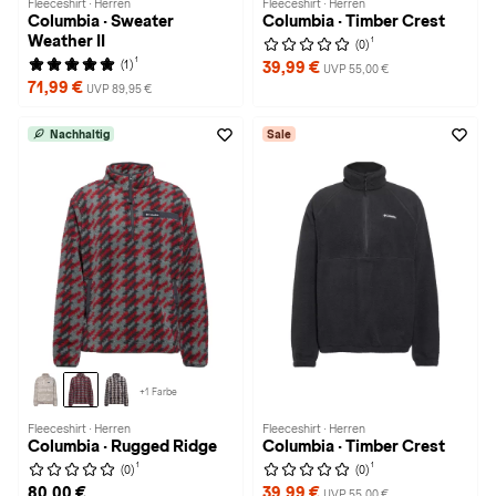
Fleeceshirt · Herren
Fleeceshirt · Herren
Columbia · Sweater
Columbia · Timber Crest
Weather II
1
(0)
1
(1)
39,99 €
UVP 55,00 €
71,99 €
UVP 89,95 €
Nachhaltig
Sale
+1 Farbe
Fleeceshirt · Herren
Fleeceshirt · Herren
Columbia · Rugged Ridge
Columbia · Timber Crest
1
1
(0)
(0)
80,00 €
39,99 €
UVP 55,00 €