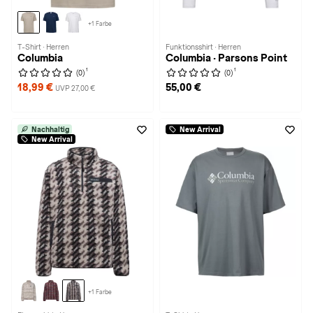
+1 Farbe
T-Shirt · Herren
Funktionsshirt · Herren
Columbia
Columbia · Parsons Point
1
1
(0)
(0)
18,99 €
55,00 €
UVP 27,00 €
Nachhaltig
New Arrival
New Arrival
+1 Farbe