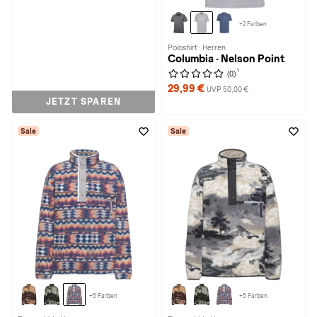
+2 Farben
Poloshirt · Herren
Columbia · Nelson Point
1
(0)
29,99 €
UVP 50,00 €
JETZT SPAREN
Sale
Sale
+5 Farben
+5 Farben