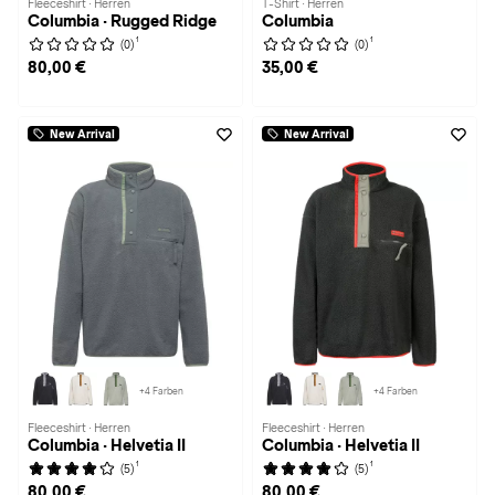
Fleeceshirt · Herren
T-Shirt · Herren
Columbia · Rugged Ridge
Columbia
1
1
(0)
(0)
80,00 €
35,00 €
New Arrival
New Arrival
+4 Farben
+4 Farben
Fleeceshirt · Herren
Fleeceshirt · Herren
Columbia · Helvetia II
Columbia · Helvetia II
1
1
(5)
(5)
80,00 €
80,00 €