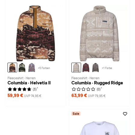
+5 Farben
+1 Farbe
Fleeceshirt · Herren
Fleeceshirt · Herren
Columbia · Helvetia II
Columbia · Rugged Ridge
1
1
(3)
(0)
59,99 €
63,99 €
UVP 74,95 €
UVP 79,95 €
Sale