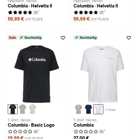
Fleeceshirt · Herren
Fleeceshirt · Herren
Columbia · Helvetia II
Columbia · Helvetia II
1
1
(3)
(3)
59,99 €
59,99 €
UVP 75,00 €
UVP 75,00 €
Sale
Nachhaltig
Nachhaltig
+1 Farbe
T-Shirt · Herren
T-Shirt · Herren
Columbia · Basic Logo
Columbia
1
1
(0)
(0)
19,99 €
27,00 €
UVP 26,95 €