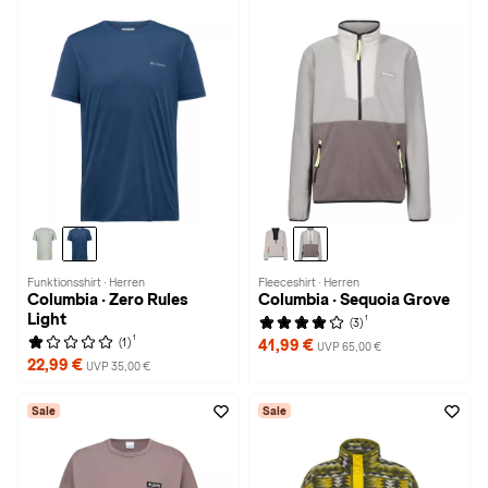
Funktionsshirt · Herren
Fleeceshirt · Herren
Columbia · Zero Rules
Columbia · Sequoia Grove
Light
1
(3)
1
(1)
41,99 €
UVP 65,00 €
22,99 €
UVP 35,00 €
Sale
Sale