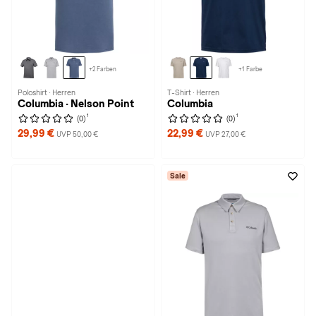
+2 Farben
+1 Farbe
Poloshirt · Herren
T-Shirt · Herren
Columbia · Nelson Point
Columbia
1
1
(0)
(0)
29,99 €
22,99 €
UVP 50,00 €
UVP 27,00 €
Sale