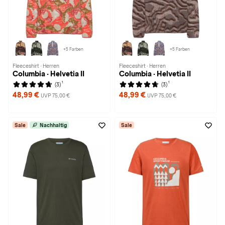
+5 Farben
+5 Farben
Fleeceshirt · Herren
Fleeceshirt · Herren
Columbia · Helvetia II
Columbia · Helvetia II
1
1
(3)
(3)
48,99 €
48,99 €
UVP 75,00 €
UVP 75,00 €
Sale
Nachhaltig
Sale