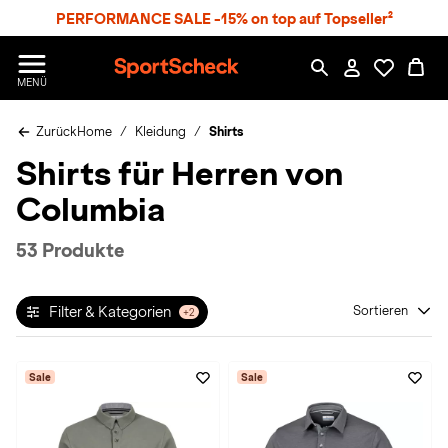
S
PERFORMANCE SALE -15% on top auf Topseller²
p
r
n
S
MENÜ
g
p
e
o
z
Zurück
Home
Kleidung
Shirts
r
u
t
Shirts für Herren von
m
S
H
c
Columbia
a
h
u
e
p
c
53 Produkte
t
k
n
h
Filter & Kategorien
Sortieren
+2
a
t
Sale
Sale