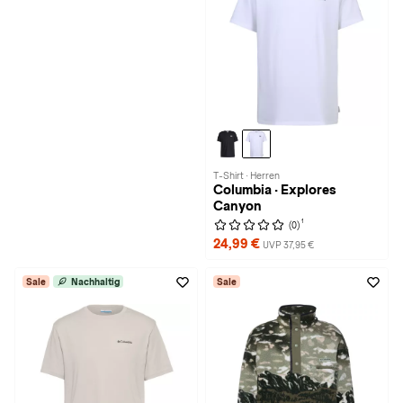
T-Shirt · Herren
Columbia · Explores
Canyon
1
(0)
24,99 €
UVP 37,95 €
Sale
Nachhaltig
Sale