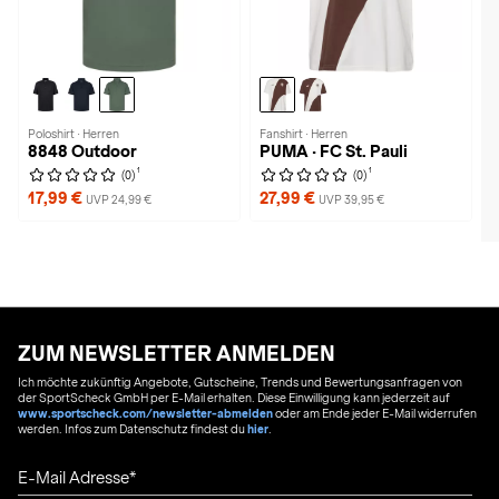
Poloshirt · Herren
Fanshirt · Herren
8848 Outdoor
PUMA · FC St. Pauli
1
1
(0)
(0)
17,99 €
27,99 €
UVP 24,99 €
UVP 39,95 €
ZUM NEWSLETTER ANMELDEN
Ich möchte zukünftig Angebote, Gutscheine, Trends und Bewertungsanfragen von
der SportScheck GmbH per E-Mail erhalten. Diese Einwilligung kann jederzeit auf
www.sportscheck.com/newsletter-abmelden
oder am Ende jeder E-Mail widerrufen
werden. Infos zum Datenschutz findest du
hier
.
E-Mail Adresse