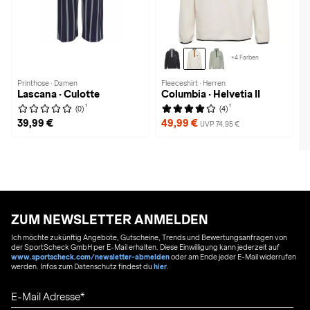
+4 Farben
Printhose · Damen
Fleeceshirt · Herren
Lascana · Culotte
Columbia · Helvetia II
1
1
(0)
(4)
39,99 €
49,99 €
UVP 74,95 €
ZUM NEWSLETTER ANMELDEN
Ich möchte zukünftig Angebote, Gutscheine, Trends und Bewertungsanfragen von
der SportScheck GmbH per E-Mail erhalten. Diese Einwilligung kann jederzeit auf
www.sportscheck.com/newsletter-abmelden
oder am Ende jeder E-Mail widerrufen
werden. Infos zum Datenschutz findest du
hier
.
E-Mail Adresse