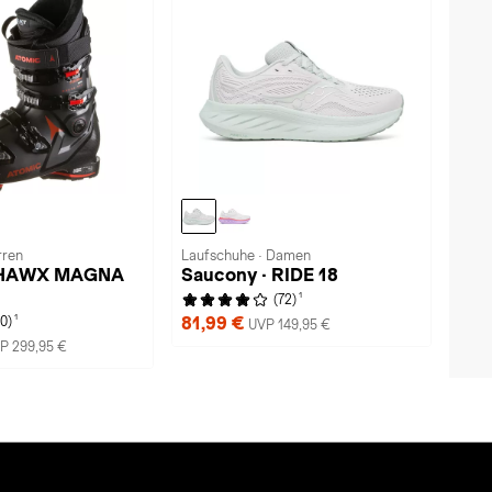
rren
Laufschuhe · Damen
 HAWX MAGNA
Saucony · RIDE 18
1
(72)
1
81,99 €
(0)
UVP 149,95 €
P 299,95 €