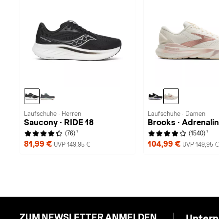
Laufschuhe · Herren
Laufschuhe · Damen
Saucony · RIDE 18
Brooks · Adrenali
1
1
(76)
(1540)
81,99 €
104,99 €
UVP 149,95 €
UVP 149,95 €
ZUM NEWSLETTER ANMELDEN
Unter