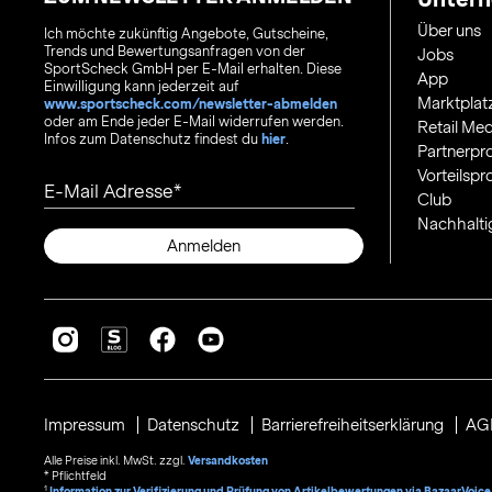
Über uns
Ich möchte zukünftig Angebote, Gutscheine,
Trends und Bewertungsanfragen von der
Jobs
SportScheck GmbH per E-Mail erhalten. Diese
App
Einwilligung kann jederzeit auf
Marktplat
www.sportscheck.com/newsletter-abmelden
oder am Ende jeder E-Mail widerrufen werden.
Retail Med
Infos zum Datenschutz findest du
hier
.
Partnerp
Vorteilsp
E-Mail Adresse
Club
Nachhalti
Anmelden
Impressum
Datenschutz
Barrierefreiheitserklärung
AG
Alle Preise inkl. MwSt. zzgl.
Versandkosten
* Pflichtfeld
1
Information zur Verifizierung und Prüfung von Artikelbewertungen via BazaarVoice