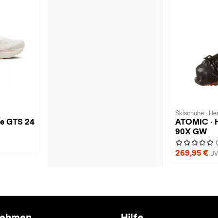
Skischuhe · He
ne GTS 24
ATOMIC ·
90X GW
269,95 €
UV
nehmen
Hilfe