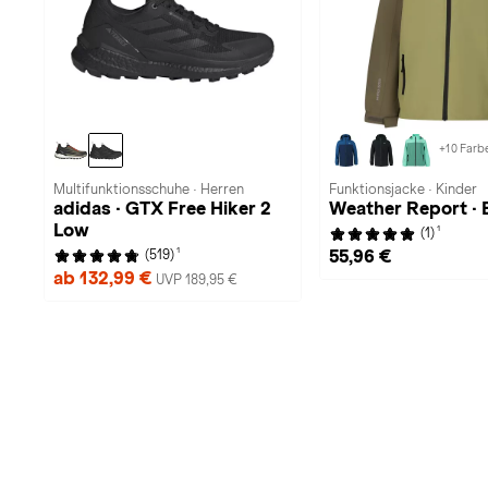
+10 Farb
Multifunktionsschuhe · Herren
Funktionsjacke · Kinder
adidas · GTX Free Hiker 2
Weather Report · B
Low
1
(1)
1
55,96 €
(519)
ab 132,99 €
UVP 189,95 €