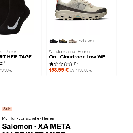
+3 Farben
e · Unisex
Wanderschuhe · Herren
URT HERITAGE
On · Cloudrock Low WP
1
1
(2)
(1)
158,99 €
19,99 €
UVP 190,00 €
Sale
Multifunktionsschuhe · Herren
Salomon
·
XA META