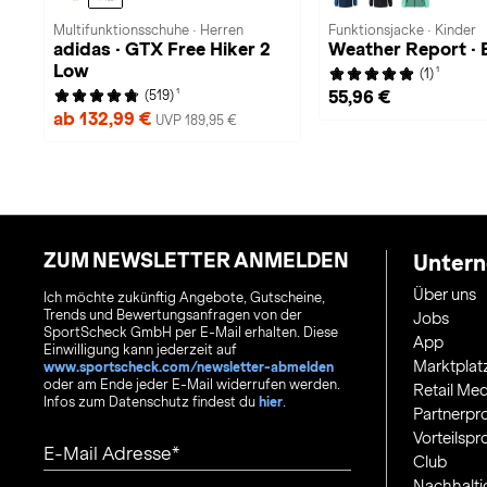
Multifunktionsschuhe · Herren
Funktionsjacke · Kinder
adidas · GTX Free Hiker 2
Weather Report · B
Low
1
(1)
1
55,96 €
(519)
ab 132,99 €
UVP 189,95 €
ZUM NEWSLETTER ANMELDEN
Unter
Über uns
Ich möchte zukünftig Angebote, Gutscheine,
Trends und Bewertungsanfragen von der
Jobs
SportScheck GmbH per E-Mail erhalten. Diese
App
Einwilligung kann jederzeit auf
Marktplat
www.sportscheck.com/newsletter-abmelden
oder am Ende jeder E-Mail widerrufen werden.
Retail Med
Infos zum Datenschutz findest du
hier
.
Partnerp
Vorteilsp
E-Mail Adresse
Club
Nachhalti