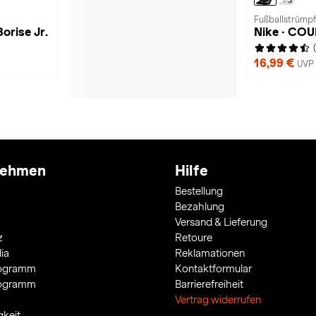
Fußballstrümpf
orise Jr.
Nike · CO
16,99 €
UVP 
nehmen
Hilfe
Bestellung
Bezahlung
Versand & Lieferung
z
Retoure
ia
Reklamationen
rogramm
Kontaktformular
rogramm
Barrierefreiheit
Vertrag widerrufen
gkeit