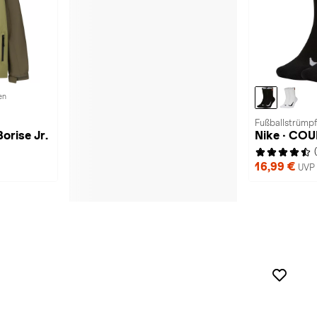
en
Fußballstrümpf
orise Jr.
Nike · CO
16,99 €
UVP 