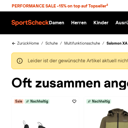
S
PERFORMANCE SALE -15% on top auf Topseller²
p
r
n
Damen
Herren
Kinder
Ausr
g
S
e
p
z
o
u
r
Zurück
Home
Schuhe
Multifunktionsschuhe
Salomon XA 
m
t
H
S
a
c
Leider ist der gewünschte Artikel aktuell nic
u
h
p
e
t
c
Oft zusammen ang
k
n
h
a
Sale
Nachhaltig
Nachhaltig
t