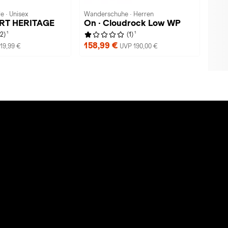
e · Unisex
Wanderschuhe · Herren
URT HERITAGE
On · Cloudrock Low WP
1
1
(2)
(1)
158,99 €
19,99 €
UVP 190,00 €