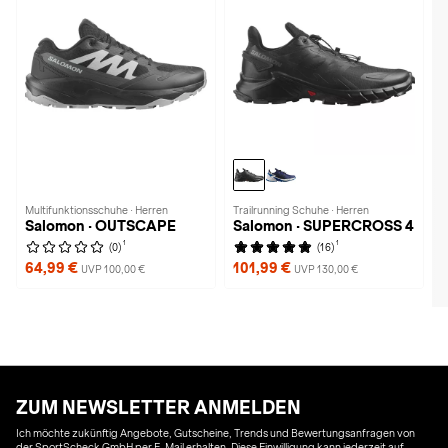
Multifunktionsschuhe · Herren
Trailrunning Schuhe · Herren
Salomon · OUTSCAPE
Salomon · SUPERCROSS 4
1
1
(0)
(16)
64,99 €
101,99 €
UVP 100,00 €
UVP 130,00 €
ZUM NEWSLETTER ANMELDEN
Ich möchte zukünftig Angebote, Gutscheine, Trends und Bewertungsanfragen von
der SportScheck GmbH per E-Mail erhalten. Diese Einwilligung kann jederzeit auf