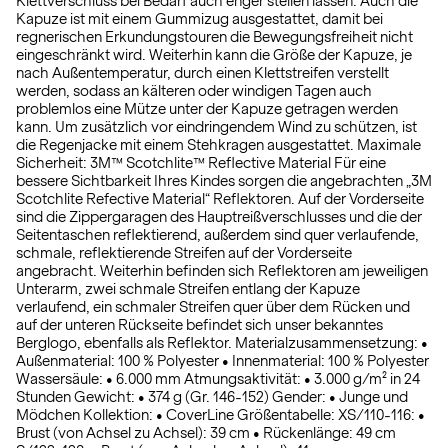
Klettverschluss bei Bedarf auch enger stellen lassen. Auch die
Kapuze ist mit einem Gummizug ausgestattet, damit bei
regnerischen Erkundungstouren die Bewegungsfreiheit nicht
eingeschränkt wird. Weiterhin kann die Größe der Kapuze, je
nach Außentemperatur, durch einen Klettstreifen verstellt
werden, sodass an kälteren oder windigen Tagen auch
problemlos eine Mütze unter der Kapuze getragen werden
kann. Um zusätzlich vor eindringendem Wind zu schützen, ist
die Regenjacke mit einem Stehkragen ausgestattet. Maximale
Sicherheit: 3M™ Scotchlite™ Reflective Material Für eine
bessere Sichtbarkeit Ihres Kindes sorgen die angebrachten „3M
Scotchlite Refective Material“ Reflektoren. Auf der Vorderseite
sind die Zippergaragen des Hauptreißverschlusses und die der
Seitentaschen reflektierend, außerdem sind quer verlaufende,
schmale, reflektierende Streifen auf der Vorderseite
angebracht. Weiterhin befinden sich Reflektoren am jeweiligen
Unterarm, zwei schmale Streifen entlang der Kapuze
verlaufend, ein schmaler Streifen quer über dem Rücken und
auf der unteren Rückseite befindet sich unser bekanntes
Berglogo, ebenfalls als Reflektor. Materialzusammensetzung: •
Außenmaterial: 100 % Polyester • Innenmaterial: 100 % Polyester
Wassersäule: • 6.000 mm Atmungsaktivität: • 3.000 g/m² in 24
Stunden Gewicht: • 374 g (Gr. 146-152) Gender: • Junge und
Mödchen Kollektion: • CoverLine Größentabelle: XS/110-116: •
Brust (von Achsel zu Achsel): 39 cm • Rückenlänge: 49 cm