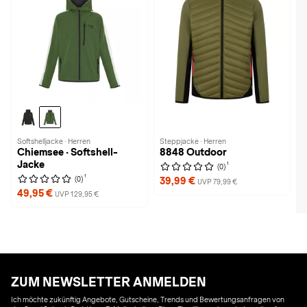
Softshelljacke · Herren
Steppjacke · Herren
Chiemsee · Softshell-
8848 Outdoor
Jacke
1
(0)
1
(0)
39,99 €
UVP 79,99 €
49,95 €
UVP 129,95 €
ZUM NEWSLETTER ANMELDEN
Ich möchte zukünftig Angebote, Gutscheine, Trends und Bewertungsanfragen von