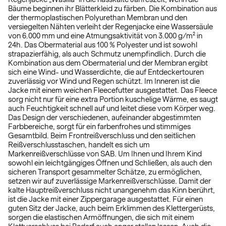
Bäume beginnen ihr Blätterkleid zu färben. Die Kombination aus
der thermoplastischen Polyurethan Membran und den
versiegelten Nähten verleiht der Regenjacke eine Wassersäule
von 6.000 mm und eine Atmungsaktivität von 3.000 g/m² in
24h. Das Obermaterial aus 100 % Polyester und ist sowohl
strapazierfähig, als auch Schmutz unempfindlich. Durch die
Kombination aus dem Obermaterial und der Membran ergibt
sich eine Wind- und Wasserdichte, die auf Entdeckertouren
zuverlässig vor Wind und Regen schützt. Im Inneren ist die
Jacke mit einem weichen Fleecefutter ausgestattet. Das Fleece
sorg nicht nur für eine extra Portion kuschelige Wärme, es saugt
auch Feuchtigkeit schnell auf und leitet diese vom Körper weg.
Das Design der verschiedenen, aufeinander abgestimmten
Farbbereiche, sorgt für ein farbenfrohes und stimmiges
Gesamtbild. Beim Frontreißverschluss und den seitlichen
Reißverschlusstaschen, handelt es sich um
Markenreißverschlüsse von SAB. Um Ihnen und Ihrem Kind
sowohl ein leichtgängiges Öffnen und Schließen, als auch den
sicheren Transport gesammelter Schätze, zu ermöglichen,
setzen wir auf zuverlässige Markenreißverschlüsse. Damit der
kalte Hauptreißverschluss nicht unangenehm das Kinn berührt,
ist die Jacke mit einer Zippergarage ausgestattet. Für einen
guten Sitz der Jacke, auch beim Erklimmen des Klettergerüsts,
sorgen die elastischen Armöffnungen, die sich mit einem