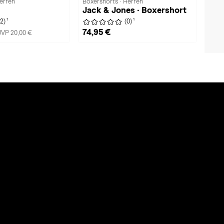
erren
Boxershorts · Herren
Jack & Jones · Boxershort
1
1
(2)
(0)
74,95 €
UVP 20,00 €