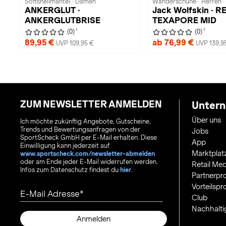
Softshellmantel · Damen
Wanderschuhe · Herren
ANKERGLUT ·
Jack Wolfskin · 
ANKERGLUTBRISE
TEXAPORE MID
1
1
(0)
(0)
89,95 €
ab 76,99 €
UVP 109,95 €
UVP 139,9
ZUM NEWSLETTER ANMELDEN
Unter
Über uns
Ich möchte zukünftig Angebote, Gutscheine,
Trends und Bewertungsanfragen von der
Jobs
SportScheck GmbH per E-Mail erhalten. Diese
App
Einwilligung kann jederzeit auf
Marktplat
www.sportscheck.com/newsletter-abmelden
oder am Ende jeder E-Mail widerrufen werden.
Retail Med
Infos zum Datenschutz findest du
hier
.
Partnerp
Vorteilsp
E-Mail Adresse
Club
Nachhalti
Anmelden