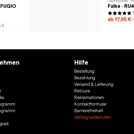
Laufsocken · H
REFUGIO
Falke · RU4
ab 17,95 €
5 €
nehmen
Hilfe
Bestellung
Bezahlung
Versand & Lieferung
z
Retoure
ia
Reklamationen
rogramm
Kontaktformular
rogramm
Barrierefreiheit
Vertrag widerrufen
gkeit