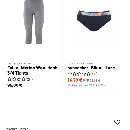
Leggings · Damen
Bikini Hose · Damen
Falke · Merino Wool-tech
sunseeker · Bikini-Hose
3/4 Tights
1
(0)
1
(0)
16,79 €
UVP 29,99 €
95,00 €
30-Tage Bestpreis: 20,99 € (-20%)
Poloshirt · Herren