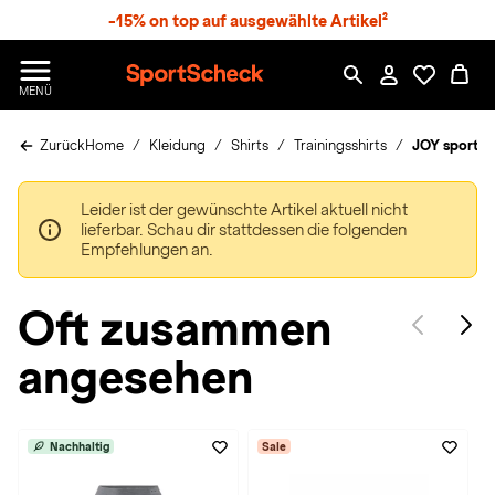
S
-15% on top auf ausgewählte Artikel²
p
r
n
S
MENÜ
g
p
e
o
z
Zurück
Home
Kleidung
Shirts
Trainingsshirts
JOY sportsw
r
u
t
m
S
H
Leider ist der gewünschte Artikel aktuell nicht
c
a
lieferbar. Schau dir stattdessen die folgenden
h
u
Empfehlungen an.
e
p
c
t
k
Oft zusammen
n
h
angesehen
a
t
Nachhaltig
Sale