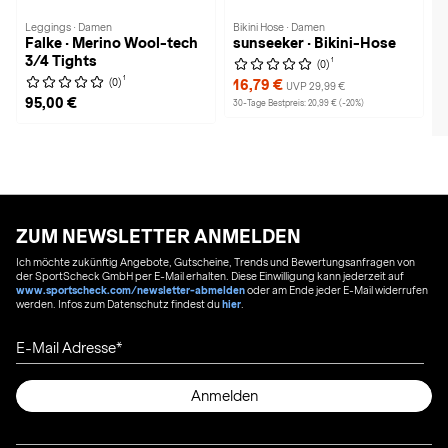
Leggings · Damen
Bikini Hose · Damen
Falke · Merino Wool-tech
sunseeker · Bikini-Hose
3/4 Tights
1
(0)
1
(0)
16,79 €
UVP 29,99 €
95,00 €
30-Tage Bestpreis: 20,99 € (-20%)
ZUM NEWSLETTER ANMELDEN
Ich möchte zukünftig Angebote, Gutscheine, Trends und Bewertungsanfragen von
der SportScheck GmbH per E-Mail erhalten. Diese Einwilligung kann jederzeit auf
www.sportscheck.com/newsletter-abmelden
oder am Ende jeder E-Mail widerrufen
werden. Infos zum Datenschutz findest du
hier
.
E-Mail Adresse
Anmelden