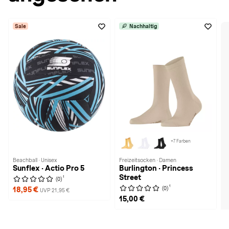
Sale
Nachhaltig
+7 Farben
Beachball · Unisex
Freizeitsocken · Damen
Sunflex · Actio Pro 5
Burlington · Princess
Street
1
(0)
1
(0)
18,95 €
UVP 21,95 €
15,00 €