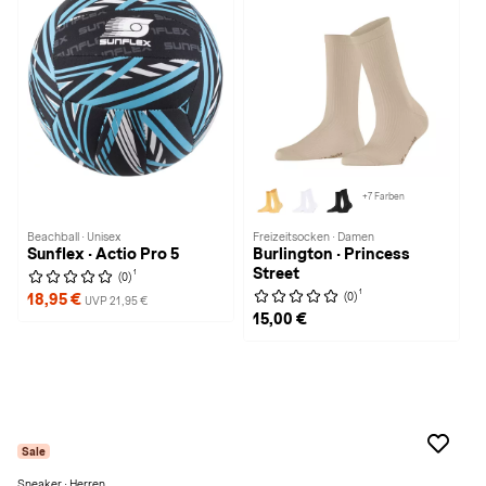
+7 Farben
Beachball · Unisex
Freizeitsocken · Damen
Sunflex · Actio Pro 5
Burlington · Princess
Street
1
(0)
1
(0)
18,95 €
UVP 21,95 €
15,00 €
Sale
Sneaker · Herren