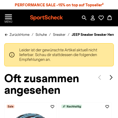
S
PERFORMANCE SALE -15% on top auf Topseller²
p
r
n
S
MENÜ
g
p
e
o
z
Zurück
Home
Schuhe
Sneaker
JEEP Sneaker Sneaker Herren
r
u
t
m
S
H
Leider ist der gewünschte Artikel aktuell nicht
c
a
lieferbar. Schau dir stattdessen die folgenden
h
u
Empfehlungen an.
e
p
c
t
k
Oft zusammen
n
h
angesehen
a
t
Sale
Nachhaltig