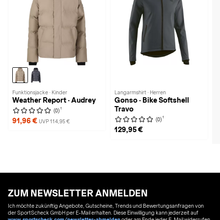
Funktionsjacke · Kinder
Langarmshirt · Herren
Weather Report · Audrey
Gonso · Bike Softshell
Travo
1
(0)
1
(0)
91,96 €
UVP 114,95 €
129,95 €
ZUM NEWSLETTER ANMELDEN
Ich möchte zukünftig Angebote, Gutscheine, Trends und Bewertungsanfragen von
der SportScheck GmbH per E-Mail erhalten. Diese Einwilligung kann jederzeit auf
www.sportscheck.com/newsletter-abmelden
oder am Ende jeder E-Mail widerrufen