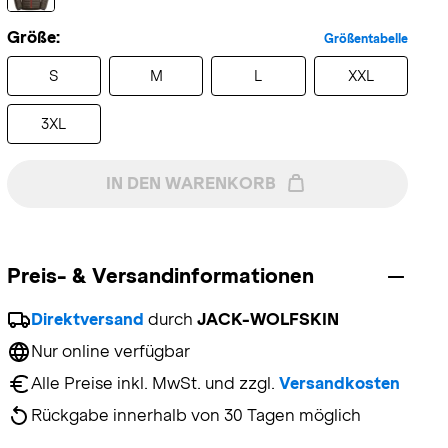
Größe:
Größentabelle
S
M
L
XXL
3XL
IN DEN WARENKORB
Preis- & Versandinformationen
Direktversand
 durch 
JACK-WOLFSKIN
Nur online verfügbar
Alle Preise inkl. MwSt. und zzgl. 
Versandkosten
Rückgabe innerhalb von 30 Tagen möglich