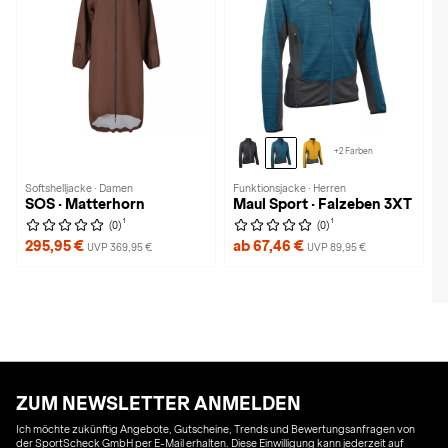
+2 Farben
Softshelljacke · Damen
Funktionsjacke · Herren
SOS · Matterhorn
Maul Sport · Falzeben 3XT
1
1
(0)
(0)
295,95 €
ab 67,46 €
UVP 369,95 €
UVP 89,95 €
ZUM NEWSLETTER ANMELDEN
Ich möchte zukünftig Angebote, Gutscheine, Trends und Bewertungsanfragen von
der SportScheck GmbH per E-Mail erhalten. Diese Einwilligung kann jederzeit auf