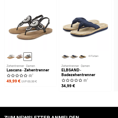
+8 Farben
Zehentrenner · Damen
Zehentrenner · Damen
Lascana · Zehentrenner
ELBSAND ·
Badezehentrenner
1
(0)
1
(0)
49,99 €
UVP 69,99 €
34,99 €
ZUM NEWSLETTER ANMELDEN