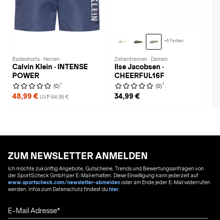
+6 Farben
Badeshorts · Herren
Zehentrenner · Damen
Calvin Klein · INTENSE
Ilse Jacobsen ·
POWER
CHEERFUL16F
1
1
(0)
(0)
48,99 €
34,99 €
UVP 64,95 €
ZUM NEWSLETTER ANMELDEN
Ich möchte zukünftig Angebote, Gutscheine, Trends und Bewertungsanfragen von
der SportScheck GmbH per E-Mail erhalten. Diese Einwilligung kann jederzeit auf
www.sportscheck.com/newsletter-abmelden
oder am Ende jeder E-Mail widerrufen
werden. Infos zum Datenschutz findest du
hier
.
E-Mail Adresse