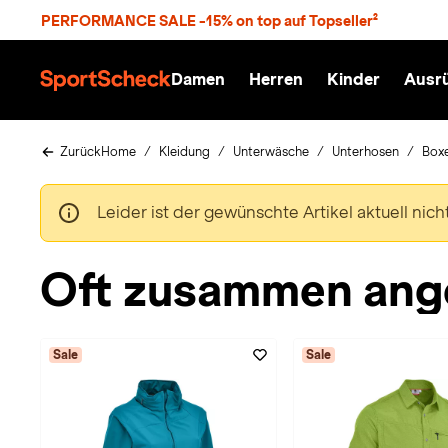
S
PERFORMANCE SALE -15% on top auf Topseller²
p
r
n
Damen
Herren
Kinder
Ausr
g
S
e
p
z
o
u
r
Zurück
Home
Kleidung
Unterwäsche
Unterhosen
Boxe
m
t
H
S
a
c
Leider ist der gewünschte Artikel aktuell nic
u
h
p
e
t
c
Oft zusammen ang
k
n
h
a
Sale
Sale
t