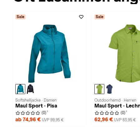
Sale
Sale
Softshelljacke · Damen
Outdoorhemd · Herren
Maul Sport · Pisa
Maul Sport · Lechn
1
1
(0)
(0)
ab 74,96 €
62,96 €
UVP 99,95 €
UVP 83,95 €