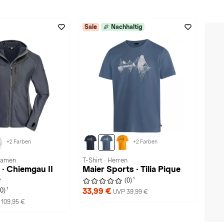
Sale
Nachhaltig
+2 Farben
+2 Farben
 Damen
T-Shirt · Herren
 · Chiemgau II
Maier Sports · Tilia Pique
e
1
(0)
1
33,99 €
(0)
UVP 39,99 €
109,95 €