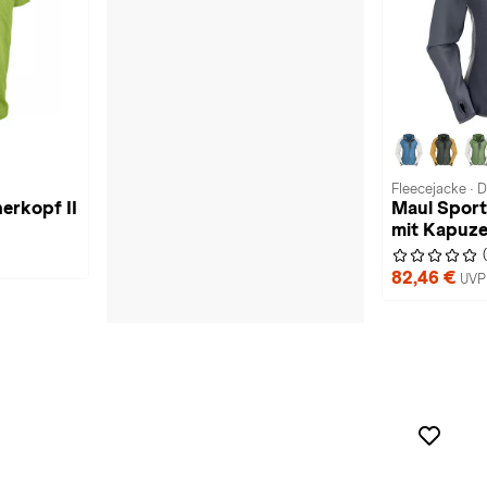
Fleecejacke ·
erkopf II
Maul Sport
mit Kapuz
82,46 €
UVP 