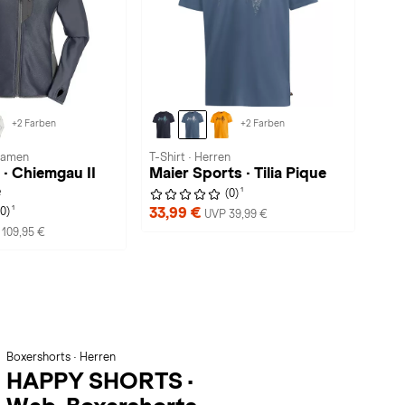
+2 Farben
+2 Farben
 Damen
T-Shirt · Herren
 · Chiemgau II
Maier Sports · Tilia Pique
e
1
(0)
1
33,99 €
(0)
UVP 39,99 €
109,95 €
Boxershorts · Herren
HAPPY SHORTS
·