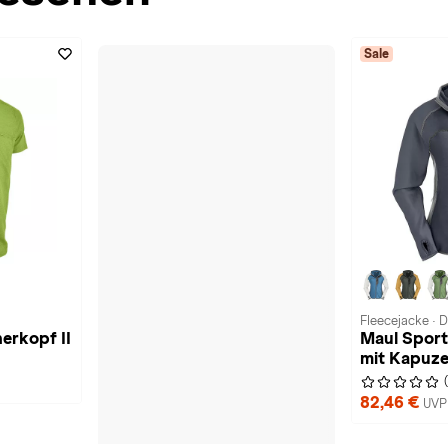
Sale
Fleecejacke ·
erkopf II
Maul Sport
mit Kapuz
82,46 €
UVP 