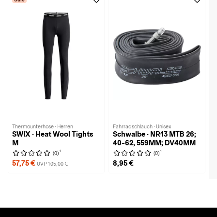
Thermounterhose · Herren
Fahrradschlauch · Unisex
SWIX · Heat Wool Tights
Schwalbe · NR13 MTB 26;
M
40-62, 559MM; DV40MM
1
1
(0)
(0)
57,75 €
8,95 €
UVP 105,00 €