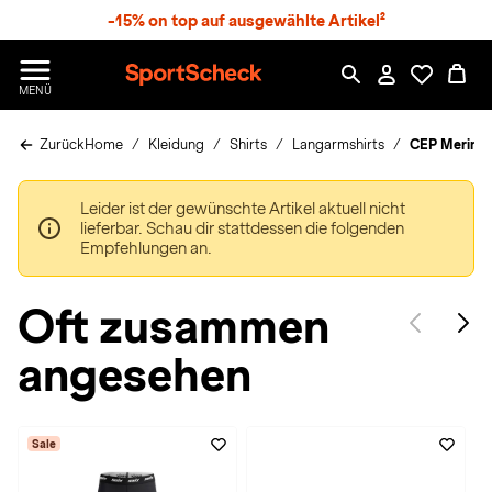
S
-15% on top auf ausgewählte Artikel²
p
r
n
S
MENÜ
g
p
e
o
z
Zurück
Home
Kleidung
Shirts
Langarmshirts
CEP Merino B
r
u
t
m
S
H
Leider ist der gewünschte Artikel aktuell nicht
c
a
lieferbar. Schau dir stattdessen die folgenden
h
u
Empfehlungen an.
e
p
c
t
k
Oft zusammen
n
h
angesehen
a
t
Sale