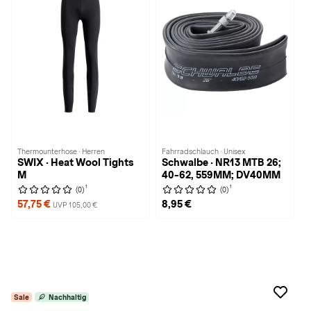
Thermounterhose · Herren
Fahrradschlauch · Unisex
SWIX · Heat Wool Tights
Schwalbe · NR13 MTB 26;
M
40-62, 559MM; DV40MM
1
1
(0)
(0)
57,75 €
8,95 €
UVP 105,00 €
Sale
Nachhaltig