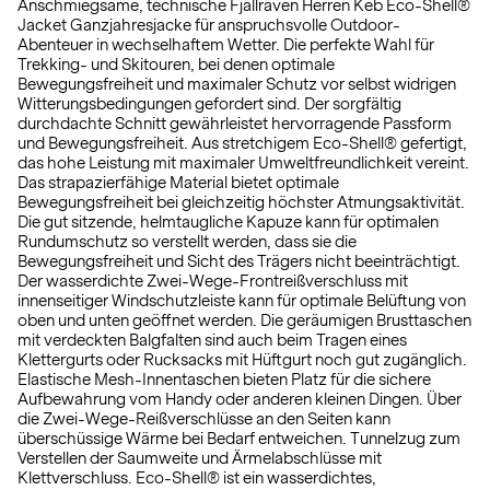
Anschmiegsame, technische Fjällräven Herren Keb Eco-Shell®
Jacket Ganzjahresjacke für anspruchsvolle Outdoor-
Abenteuer in wechselhaftem Wetter. Die perfekte Wahl für
Trekking- und Skitouren, bei denen optimale
Bewegungsfreiheit und maximaler Schutz vor selbst widrigen
Witterungsbedingungen gefordert sind. Der sorgfältig
durchdachte Schnitt gewährleistet hervorragende Passform
und Bewegungsfreiheit. Aus stretchigem Eco-Shell® gefertigt,
das hohe Leistung mit maximaler Umweltfreundlichkeit vereint.
Das strapazierfähige Material bietet optimale
Bewegungsfreiheit bei gleichzeitig höchster Atmungsaktivität.
Die gut sitzende, helmtaugliche Kapuze kann für optimalen
Rundumschutz so verstellt werden, dass sie die
Bewegungsfreiheit und Sicht des Trägers nicht beeinträchtigt.
Der wasserdichte Zwei-Wege-Frontreißverschluss mit
innenseitiger Windschutzleiste kann für optimale Belüftung von
oben und unten geöffnet werden. Die geräumigen Brusttaschen
mit verdeckten Balgfalten sind auch beim Tragen eines
Klettergurts oder Rucksacks mit Hüftgurt noch gut zugänglich.
Elastische Mesh-Innentaschen bieten Platz für die sichere
Aufbewahrung vom Handy oder anderen kleinen Dingen. Über
die Zwei-Wege-Reißverschlüsse an den Seiten kann
überschüssige Wärme bei Bedarf entweichen. Tunnelzug zum
Verstellen der Saumweite und Ärmelabschlüsse mit
Klettverschluss. Eco-Shell® ist ein wasserdichtes,