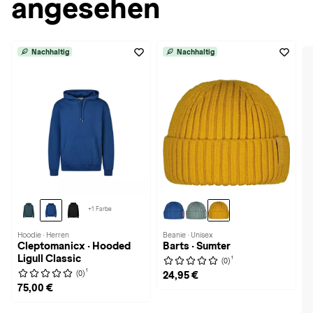
angesehen
Nachhaltig
Nachhaltig
+1 Farbe
Hoodie · Herren
Beanie · Unisex
Cleptomanicx · Hooded
Barts · Sumter
Ligull Classic
1
(0)
1
(0)
24,95 €
75,00 €