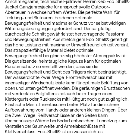
Anschmiegsame, technische Fjällräven Herren Keb Eco-Shell®
Jacket Ganzjahresjacke für anspruchsvolle Outdoor-
Abenteuer in wechselhaftem Wetter. Die perfekte Wahl für
Trekking- und Skitouren, bei denen optimale
Bewegungsfreiheit und maximaler Schutz vor selbst widrigen
Witterungsbedingungen gefordert sind. Der sorgfältig
durchdachte Schnitt gewährleistet hervorragende Passform
und Bewegungsfreiheit. Aus stretchigem Eco-Shell® gefertigt,
das hohe Leistung mit maximaler Umweltfreundlichkeit vereint.
Das strapazierfähige Material bietet optimale
Bewegungsfreiheit bei gleichzeitig höchster Atmungsaktivität.
Die gut sitzende, helmtaugliche Kapuze kann für optimalen
Rundumschutz so verstellt werden, dass sie die
Bewegungsfreiheit und Sicht des Trägers nicht beeinträchtigt.
Der wasserdichte Zwei-Wege-Frontreißverschluss mit
innenseitiger Windschutzleiste kann für optimale Belüftung von
oben und unten geöffnet werden. Die geräumigen Brusttaschen
mit verdeckten Balgfalten sind auch beim Tragen eines
Klettergurts oder Rucksacks mit Hüftgurt noch gut zugänglich.
Elastische Mesh-Innentaschen bieten Platz für die sichere
Aufbewahrung vom Handy oder anderen kleinen Dingen. Über
die Zwei-Wege-Reißverschlüsse an den Seiten kann
überschüssige Wärme bei Bedarf entweichen. Tunnelzug zum
Verstellen der Saumweite und Ärmelabschlüsse mit
Klettverschluss. Eco-Shell® ist ein wasserdichtes,