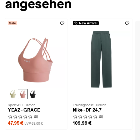
angesehen
Sale
New Arrival
Sport-BH · Damen
Trainingshose · Herren
YEAZ · GRACE
Nike · DF 24.7
1
1
(0)
(0)
47,95 €
109,99 €
UVP 69,00 €