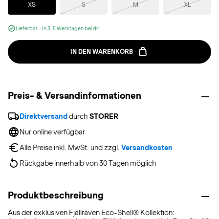
XS
S
M
XL
Lieferbar - In 3-5 Werktagen bei dir.
IN DEN WARENKORB
Preis- & Versandinformationen
Direktversand
 durch 
STORER
Nur online verfügbar
Alle Preise inkl. MwSt. und zzgl. 
Versandkosten
Rückgabe innerhalb von 30 Tagen möglich
Produktbeschreibung
Aus der exklusiven Fjällräven Eco-Shell® Kollektion: