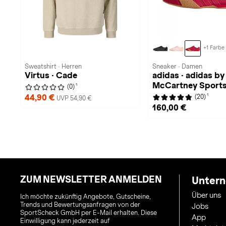
+1 Farbe
Sweatshirt · Herren
Sneaker · Damen
Virtus · Cade
adidas · adidas by 
McCartney Sport
1
(0)
1
44,90 €
(20)
UVP 54,90 €
160,00 €
ZUM NEWSLETTER ANMELDEN
Unter
Über uns
Ich möchte zukünftig Angebote, Gutscheine,
Trends und Bewertungsanfragen von der
Jobs
SportScheck GmbH per E-Mail erhalten. Diese
App
Einwilligung kann jederzeit auf