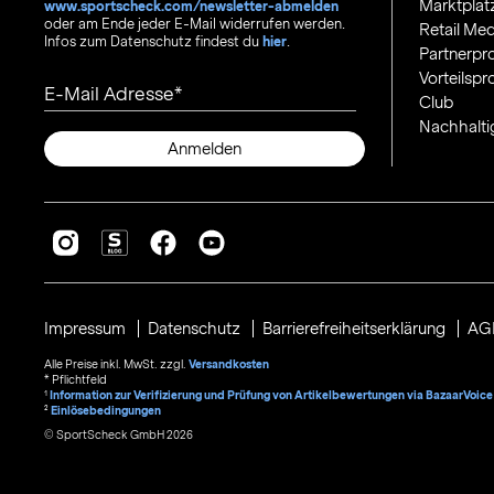
Marktplat
www.sportscheck.com/newsletter-abmelden
oder am Ende jeder E-Mail widerrufen werden.
Retail Med
Infos zum Datenschutz findest du
hier
.
Partnerp
Vorteilsp
E-Mail Adresse
Club
Nachhalti
Anmelden
Impressum
Datenschutz
Barrierefreiheitserklärung
AG
Alle Preise inkl. MwSt. zzgl.
Versandkosten
* Pflichtfeld
1
Information zur Verifizierung und Prüfung von Artikelbewertungen via BazaarVoice
²
Einlösebedingungen
© SportScheck GmbH 2026