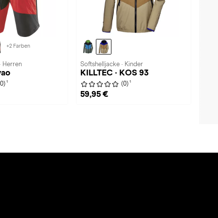
+2 Farben
· Herren
Softshelljacke · Kinder
vao
KILLTEC · KOS 93
1
1
(0)
(0)
59,95 €