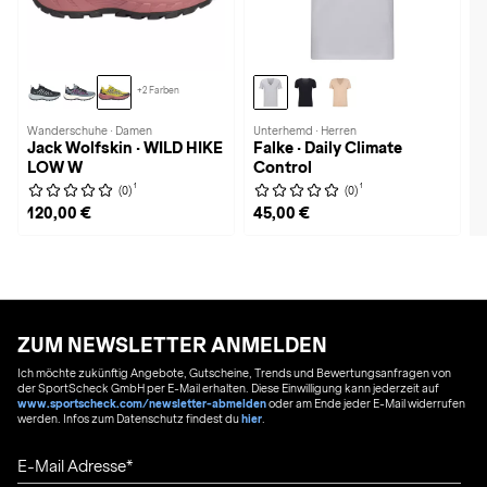
+2 Farben
Wanderschuhe · Damen
Unterhemd · Herren
Jack Wolfskin · WILD HIKE
Falke · Daily Climate
LOW W
Control
1
1
(0)
(0)
120,00 €
45,00 €
ZUM NEWSLETTER ANMELDEN
Ich möchte zukünftig Angebote, Gutscheine, Trends und Bewertungsanfragen von
der SportScheck GmbH per E-Mail erhalten. Diese Einwilligung kann jederzeit auf
www.sportscheck.com/newsletter-abmelden
oder am Ende jeder E-Mail widerrufen
werden. Infos zum Datenschutz findest du
hier
.
E-Mail Adresse