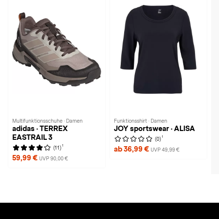
Multifunktionsschuhe · Damen
Funktionsshirt · Damen
adidas · TERREX
JOY sportswear · ALISA
EASTRAIL 3
1
(0)
1
(11)
ab 36,99 €
UVP 49,99 €
59,99 €
UVP 90,00 €