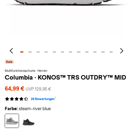
Sale
Multifunktionsschuhe · Herren
Columbia
·
KONOS™ TRS OUTDRY™ MID
64,99 €
UVP 129,95 €
1
26 Bewertungen
Farbe:
steam-river blue