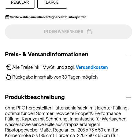
REGULAR
LARGE
Größe wählen um Filialverfügbarkeit zu überprüfen
IN DEN WARENKORB
Preis- & Versandinformationen
Alle Preise inkl. MwSt. und zzgl. 
Versandkosten
Rückgabe innerhalb von 30 Tagen möglich
Produktbeschreibung
ohne PFC hergestellter Hüttenschlafsack, mit leichter Füllung,
optimal für den Sommer; recycelte Ecopet® Performance
Füllung; Kapuze mit Schnürung; Innentasche für Wertsachen;
wasserabweisende Hülle aus strapazierfähigem
Ripstopgewebe; Maße: Regular: ca. 205 x 75 x 50 cm (für
Körpergröße bis 185 cm), Large: ca. 220 x 80 x 55 cm (für