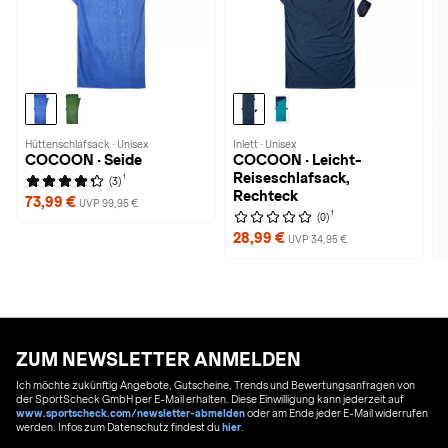
Hüttenschlafsack · Unisex
Inlett · Unisex
COCOON · Seide
COCOON · Leicht-
Reiseschlafsack,
1
(3)
Rechteck
73,99 €
UVP 99,95 €
1
(0)
28,99 €
UVP 34,95 €
ZUM NEWSLETTER ANMELDEN
Ich möchte zukünftig Angebote, Gutscheine, Trends und Bewertungsanfragen von
der SportScheck GmbH per E-Mail erhalten. Diese Einwilligung kann jederzeit auf
www.sportscheck.com/newsletter-abmelden
oder am Ende jeder E-Mail widerrufen
werden. Infos zum Datenschutz findest du
hier
.