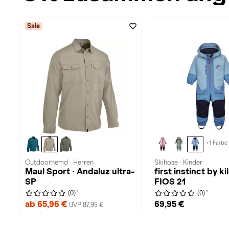
Sale
+1 Farbe
Outdoorhemd · Herren
Skihose · Kinder
Maul Sport · Andaluz ultra-
first instinct by kil
SP
FIOS 21
1
1
(0)
(0)
ab 65,96 €
69,95 €
UVP 87,95 €