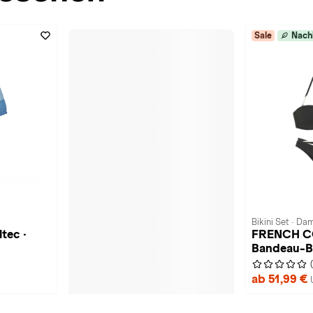
Sale
Nach
Bikini Set · Da
ltec ·
FRENCH C
Bandeau-Bi
ab 51,99 €