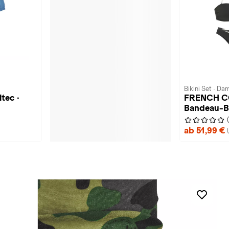
Bikini Set · Da
ltec ·
FRENCH C
Bandeau-Bi
ab 51,99 €