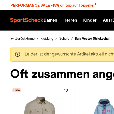
S
PERFORMANCE SALE -15% on top auf Topseller²
p
r
n
Damen
Herren
Kinder
Ausr
g
S
e
p
z
o
u
r
Zurück
Home
Kleidung
Schals
Bula Vector Strickschal
m
t
H
S
a
c
Leider ist der gewünschte Artikel aktuell nic
u
h
p
e
t
c
Oft zusammen ang
k
n
h
a
Sale
t