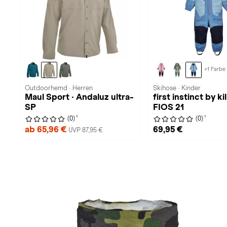
+1 Farbe
Outdoorhemd · Herren
Skihose · Kinder
Maul Sport · Andaluz ultra-
first instinct by kil
SP
FIOS 21
1
1
(0)
(0)
ab 65,96 €
69,95 €
UVP 87,95 €