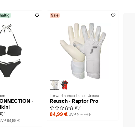
haltig
Sale
men
Torwarthandschuhe · Unisex
ONNECTION ·
Reusch · Raptor Pro
kini
1
(0)
1
84,99 €
(0)
UVP 109,99 €
UVP 64,99 €