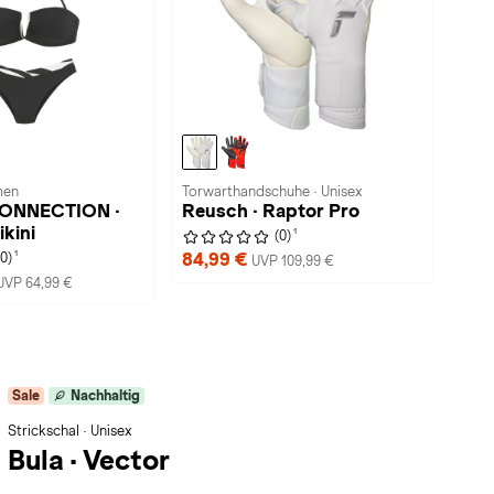
men
Torwarthandschuhe · Unisex
ONNECTION ·
Reusch · Raptor Pro
kini
1
(0)
1
84,99 €
(0)
UVP 109,99 €
UVP 64,99 €
Sale
Nachhaltig
Strickschal · Unisex
Bula
·
Vector