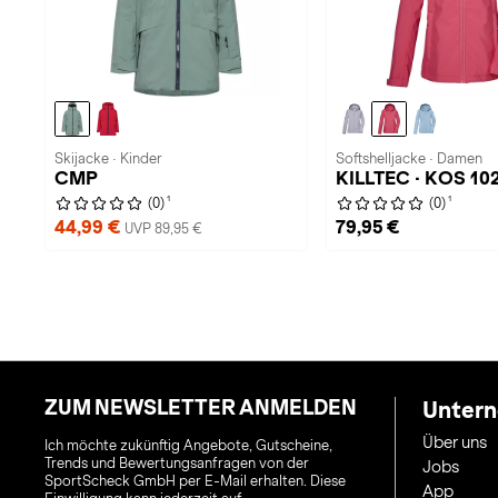
Skijacke · Kinder
Softshelljacke · Damen
CMP
KILLTEC · KOS 10
1
1
(0)
(0)
44,99 €
79,95 €
UVP 89,95 €
ZUM NEWSLETTER ANMELDEN
Unter
Über uns
Ich möchte zukünftig Angebote, Gutscheine,
Trends und Bewertungsanfragen von der
Jobs
SportScheck GmbH per E-Mail erhalten. Diese
App