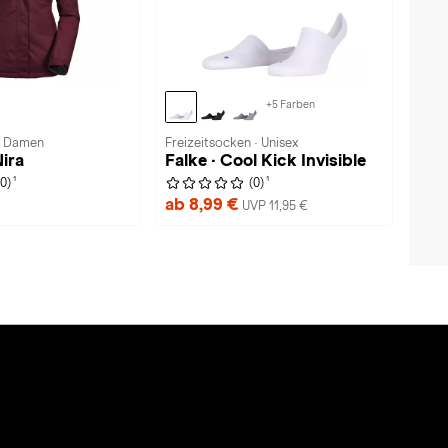
+5 Farben
 · Damen
Freizeitsocken · Unisex
ira
Falke · Cool Kick Invisible
1
1
(0)
(0)
ab 8,99 €
UVP 11,95 €