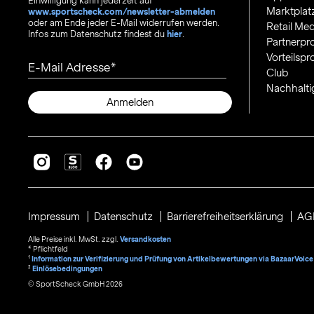
Einwilligung kann jederzeit auf
Marktplat
www.sportscheck.com/newsletter-abmelden
oder am Ende jeder E-Mail widerrufen werden.
Retail Med
Infos zum Datenschutz findest du
hier
.
Partnerp
Vorteilsp
E-Mail Adresse
Club
Nachhalti
Anmelden
Impressum
Datenschutz
Barrierefreiheitserklärung
AG
Alle Preise inkl. MwSt. zzgl.
Versandkosten
* Pflichtfeld
1
Information zur Verifizierung und Prüfung von Artikelbewertungen via BazaarVoice
²
Einlösebedingungen
© SportScheck GmbH 2026