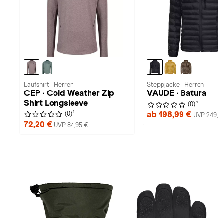
Laufshirt · Herren
Steppjacke · Herren
CEP · Cold Weather Zip
VAUDE · Batura
Shirt Longsleeve
1
(0)
1
ab 198,99 €
(0)
UVP 249
72,20 €
UVP 84,95 €