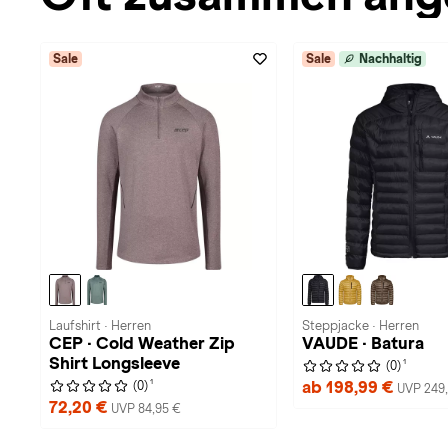
Sale
Sale
Nachhaltig
Laufshirt · Herren
Steppjacke · Herren
CEP · Cold Weather Zip
VAUDE · Batura
Shirt Longsleeve
1
(0)
1
ab 198,99 €
(0)
UVP 249
72,20 €
UVP 84,95 €