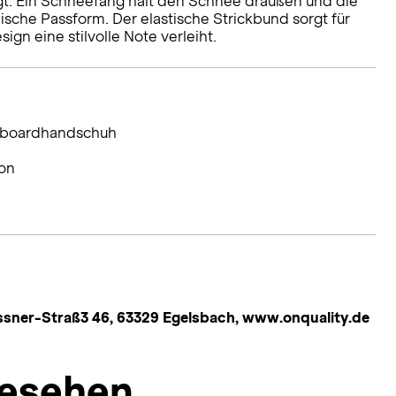
gt. Ein Schneefang hält den Schnee draußen und die
sche Passform. Der elastische Strickbund sorgt für
gn eine stilvolle Note verleiht.
owboardhandschuh
ion
ssner-Straß3 46, 63329 Egelsbach, www.onquality.de
esehen