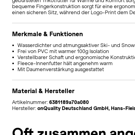
gebürsteten Trikotfutter für Wärme und Komfort sor
bequeme Fingerkonstruktion sorgt für eine ergonomi
einen sicheren Sitz, während der Logo-Print dem Desi
Merkmale & Funktionen
Wasserdichter und atmungsaktiver Ski- und Sn
Frei von PVC mit warmer 100g Isolation
Verstellbarer Schaft und ergonomische Konstrukt
Fleece-Innenfutter hält angenehm warm
Mit Daumenverstärkung ausgestattet
Material & Hersteller
Artikelnummer:
6381189a70a080
Hersteller:
onQuality Deutschland GmbH, Hans-Flei
Oft zusammen ang