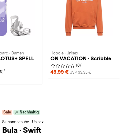
Board · Damen
Hoodie · Unisex
 LOTUS+ SPELL
ON VACATION · Scribble
1
(0)
1
49,99 €
(0)
UVP 99,95 €
Sale
Nachhaltig
Skihandschuhe · Unisex
Bula
·
Swift