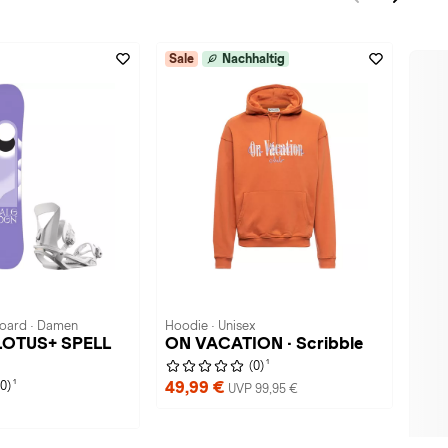
Sale
Nachhaltig
Board · Damen
Hoodie · Unisex
 LOTUS+ SPELL
ON VACATION · Scribble
1
(0)
1
49,99 €
(0)
UVP 99,95 €